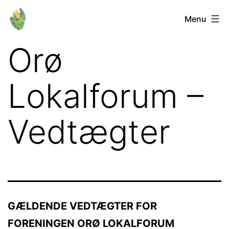
Fortsæt
Orø
Menu
til
Lokalforum
indhold
Orø
Lokalforum –
Vedtægter
GÆLDENDE VEDTÆGTER FOR
FORENINGEN ORØ LOKALFORUM