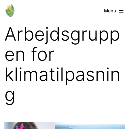
Fortsæt
Orø
Menu
til
Lokalforum
indhold
Arbejdsgrupp
en for
klimatilpasnin
g