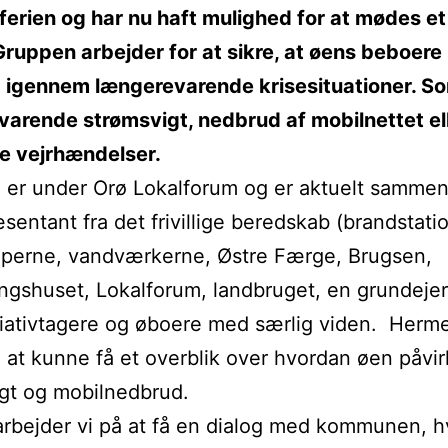
rien og har nu haft mulighed for at mødes et
ruppen arbejder for at sikre, at øens beboere
g igennem længerevarende krisesituationer. So
arende strømsvigt, nedbrud af mobilnettet el
e vejrhændelser.
er under Orø Lokalforum og er aktuelt sammen
sentant fra det frivillige beredskab (brandstati
lperne, vandværkerne, Østre Færge, Brugsen,
ngshuset, Lokalforum, landbruget, en grundeje
tiativtagere og øboere med særlig viden. Herm
 at kunne få et overblik over hvordan øen påvir
gt og mobilnedbrud.
arbejder vi på at få en dialog med kommunen, hv