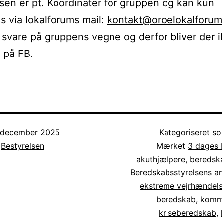
sen er pt. Koordinater for gruppen og kan kun
s via lokalforums mail:
kontakt@oroelokalforum
 svare på gruppens vegne og derfor bliver der 
 på FB.
. december 2025
Kategoriseret 
f
Bestyrelsen
Mærket
3 dages 
akuthjælpere
,
beredsk
Beredskabsstyrelsens an
ekstreme vejrhændels
beredskab
,
komm
kriseberedskab
,