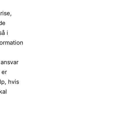
rise,
yde
å i
formation
 ansvar
 er
lp, hvis
kal