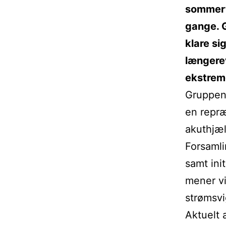
sommerfe
gange. G
klare si
længerev
ekstrem
Gruppen 
en repræ
akuthjæ
Forsamli
samt ini
mener vi
strømsvi
Aktuelt 