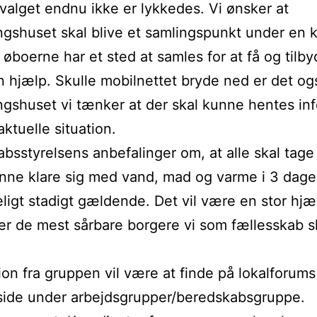
valget endnu ikke er lykkedes. Vi ønsker at
ngshuset skal blive et samlingspunkt under en k
 øboerne har et sted at samles for at få og tilb
 hjælp. Skulle mobilnettet bryde ned er det ogs
ngshuset vi tænker at der skal kunne hentes in
ktuelle situation.
bsstyrelsens anbefalinger om, at alle skal tage
unne klare sig med vand, mad og varme i 3 dage
eligt stadigt gældende. Det vil være en stor hjæ
er de mest sårbare borgere vi som fællesskab s
ion fra gruppen vil være at finde på lokalforums
ide under arbejdsgrupper/beredskabsgruppe.