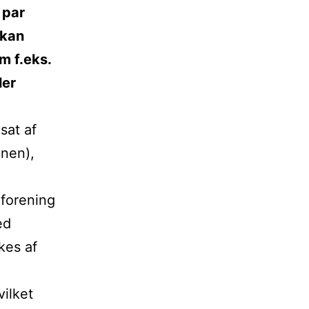
 par
 kan
m f.eks.
ler
sat af
onen),
rforening
ed
kes af
ilket