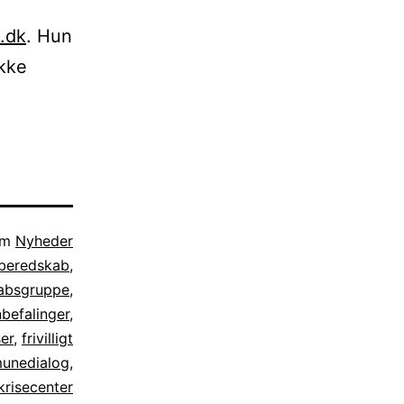
.dk
. Hun
ikke
som
Nyheder
beredskab
,
absgruppe
,
befalinger
,
er
,
frivilligt
unedialog
,
krisecenter