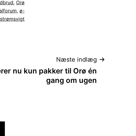
edbrud
,
Orø
alforum
,
ø-
strømsvigt
Næste indlæg
rer nu kun pakker til Orø én
gang om ugen