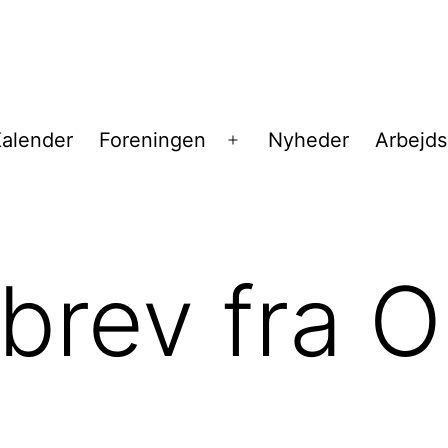
alender
Foreningen
Nyheder
Arbejd
Åbn
menu
rev fra O