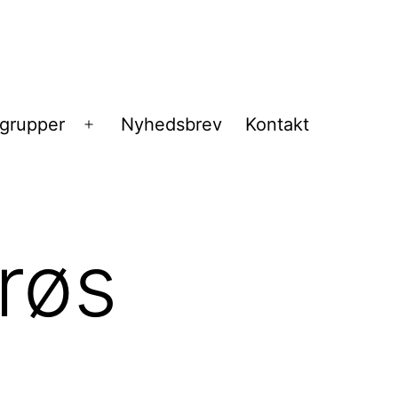
sgrupper
Nyhedsbrev
Kontakt
Åbn
menu
røs