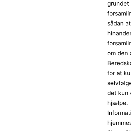
grundet 
forsamli
sådan at
hinanden
forsamli
om den a
Beredska
for at k
selvfølg
det kun 
hjælpe.
Informat
hjemmes