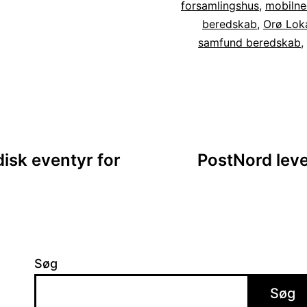
forsamlingshus
,
mobiln
beredskab
,
Orø Lok
samfund beredskab
,
ion
disk eventyr for
PostNord leve
Søg
Søg