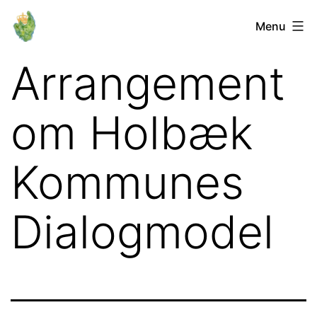
Fortsæt
Orø
Menu
til
Lokalforum
indhold
Arrangement
om Holbæk
Kommunes
Dialogmodel