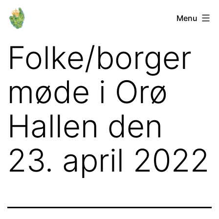
Fortsæt
Orø
Menu
til
Lokalforum
indhold
Folke/borger
møde i Orø
Hallen den
23. april 2022