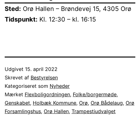
Sted:
Orø Hallen – Brøndevej 15, 4305 Orø
Tidspunkt:
Kl. 12:30 – kl. 16:15
Udgivet
15. april 2022
Skrevet af
Bestyrelsen
Kategoriseret som
Nyheder
Mærket
Flexboligordningen
,
Folke/borgermøde
,
Genskabet
,
Holbæk Kommune
,
Orø
,
Orø Bådelaug
,
Orø
Forsamlingshus
,
Orø Hallen
,
Trampestiudvalget