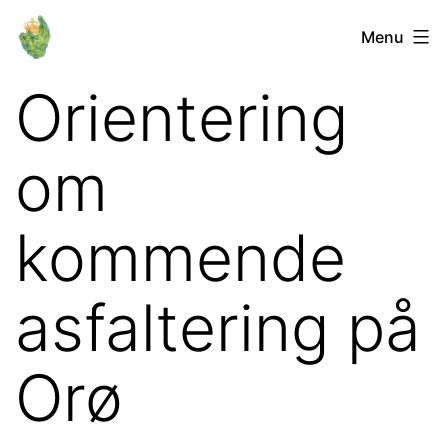
Fortsæt
Orø
Menu
til
Lokalforum
indhold
Orientering
om
kommende
asfaltering på
Orø