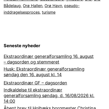
Fr
Bådelaug
,
Orø Hallen
,
Orø Havn
,
pseudo-
an
inddragelsesproces
,
turisme
til
fo
cir
Seneste nyheder
Ekstraordinær generalforsamling 16. august
– dagsorden og stemmeret
Husk: Ekstraordinær generalforsamling
søndag den 16. august kl. 14
Ekstraordinær GF – dagsorden
Indkaldelse til ekstraordinær
generalforsamling søndag, d. 16/08/2026 kl.
14:00
Åbent brev til Holbæks borgmester Christina