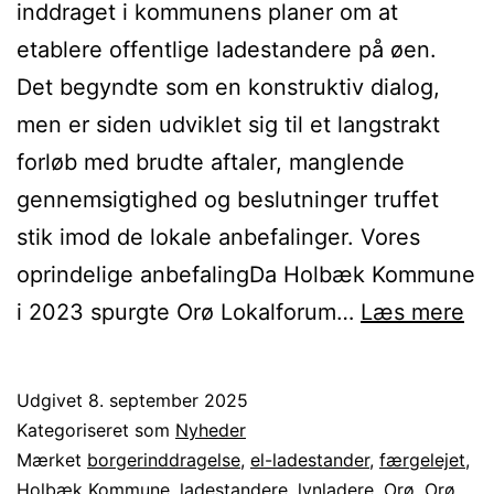
inddraget i kommunens planer om at
etablere offentlige ladestandere på øen.
Det begyndte som en konstruktiv dialog,
men er siden udviklet sig til et langstrakt
forløb med brudte aftaler, manglende
gennemsigtighed og beslutninger truffet
stik imod de lokale anbefalinger. Vores
oprindelige anbefalingDa Holbæk Kommune
La
i 2023 spurgte Orø Lokalforum…
Læs mere
sa
på
Udgivet
8. september 2025
Or
Kategoriseret som
Nyheder
Ha
Mærket
borgerinddragelse
,
el-ladestander
,
færgelejet
,
Holbæk Kommune
,
ladestandere
,
lynladere
,
Orø
,
Orø