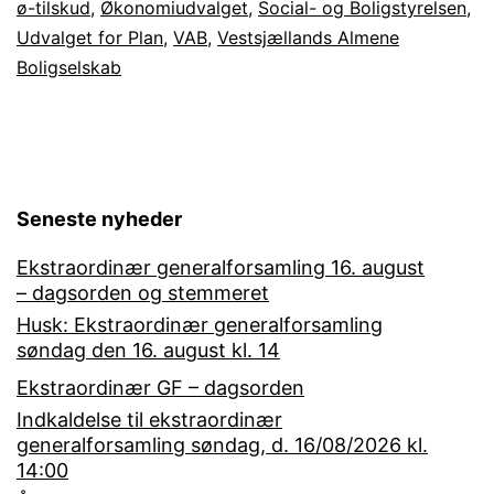
ø-tilskud
,
Økonomiudvalget
,
Social- og Boligstyrelsen
,
Orø
Udvalget for Plan
,
VAB
,
Vestsjællands Almene
Boligselskab
–
men
“ø-
tilskud”
er
Seneste nyheder
afgørende
Ekstraordinær generalforsamling 16. august
– dagsorden og stemmeret
Husk: Ekstraordinær generalforsamling
søndag den 16. august kl. 14
Ekstraordinær GF – dagsorden
Indkaldelse til ekstraordinær
generalforsamling søndag, d. 16/08/2026 kl.
14:00