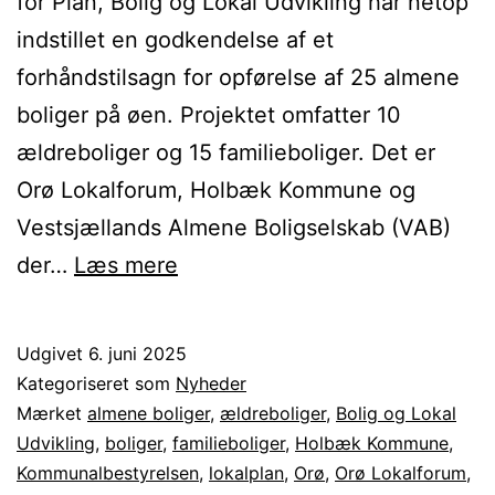
for Plan, Bolig og Lokal Udvikling har netop
indstillet en godkendelse af et
forhåndstilsagn for opførelse af 25 almene
boliger på øen. Projektet omfatter 10
ældreboliger og 15 familieboliger. Det er
Orø Lokalforum, Holbæk Kommune og
Vestsjællands Almene Boligselskab (VAB)
Grønt
der…
Læs mere
lys
til
Udgivet
6. juni 2025
25
Kategoriseret som
Nyheder
almene
Mærket
almene boliger
,
ældreboliger
,
Bolig og Lokal
Udvikling
,
boliger
,
familieboliger
,
Holbæk Kommune
,
boliger
Kommunalbestyrelsen
,
lokalplan
,
Orø
,
Orø Lokalforum
,
på