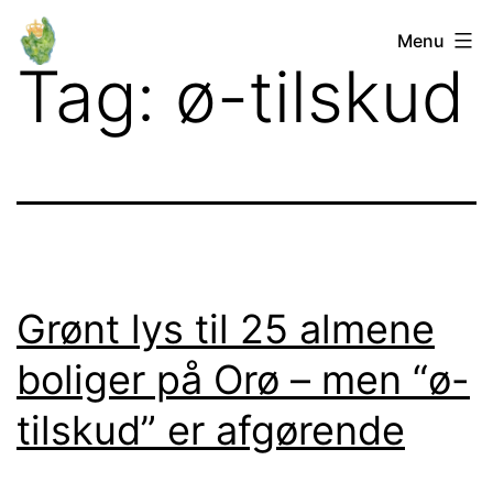
Fortsæt
Orø
Menu
til
Tag:
ø-tilskud
Lokalforum
indhold
Grønt lys til 25 almene
boliger på Orø – men “ø-
tilskud” er afgørende