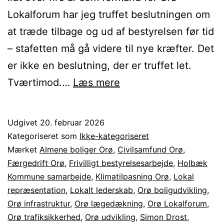
Lokalforum har jeg truffet beslutningen om
at træde tilbage og ud af bestyrelsen før tid
– stafetten må gå videre til nye kræfter. Det
er ikke en beslutning, der er truffet let.
Afsked
Tværtimod.…
Læs mere
som
formand
Udgivet
20. februar 2026
for
Kategoriseret som
Ikke-kategoriseret
Orø
Mærket
Almene boliger Orø
,
Civilsamfund Orø
,
Færgedrift Orø
,
Frivilligt bestyrelsesarbejde
,
Holbæk
Lokalforum
Kommune samarbejde
,
Klimatilpasning Orø
,
Lokal
repræsentation
,
Lokalt lederskab
,
Orø boligudvikling
,
Orø infrastruktur
,
Orø lægedækning
,
Orø Lokalforum
,
Orø trafiksikkerhed
,
Orø udvikling
,
Simon Drost
,