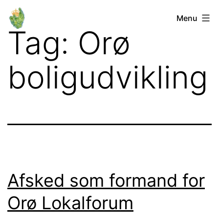
Fortsæt
Orø
Menu
til
Tag:
Orø
Lokalforum
indhold
boligudvikling
Afsked som formand for
Orø Lokalforum