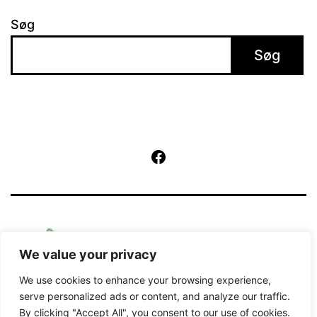
Søg
Søg
Facebook
We value your privacy
We use cookies to enhance your browsing experience,
serve personalized ads or content, and analyze our traffic.
By clicking "Accept All", you consent to our use of cookies.
Kører på
WordPress
.