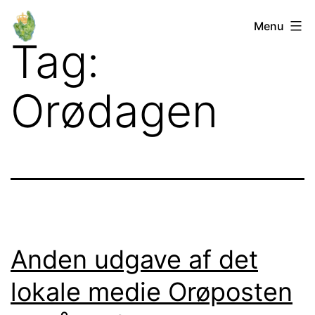
Fortsæt
Orø
Menu
til
Tag:
Lokalforum
indhold
Orødagen
Anden udgave af det
lokale medie Orøposten