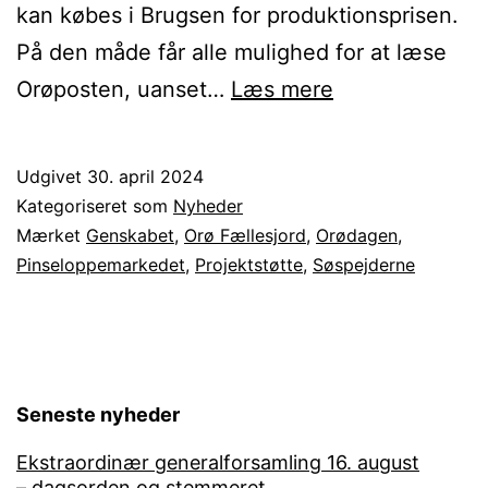
kan købes i Brugsen for produktionsprisen.
På den måde får alle mulighed for at læse
Anden
Orøposten, uanset…
Læs mere
udgave
af
Udgivet
30. april 2024
det
Kategoriseret som
Nyheder
lokale
Mærket
Genskabet
,
Orø Fællesjord
,
Orødagen
,
Pinseloppemarkedet
,
Projektstøtte
,
Søspejderne
medie
Orøposten
er
på
Seneste nyheder
gaden
Ekstraordinær generalforsamling 16. august
– dagsorden og stemmeret