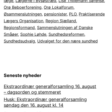
læge
,
Lægerne i Bysøstræd
,
Lise Thillemann Sørense
,
Orø Beboerforening
,
Orø Lokalforum
,
Øsammenslutningen
,
pensionister
,
PLO
,
Praktiserende
Lægers Organisation
,
Region Sjælland
,
Regionsformand
,
Sammenslutningen af Danske
Småøer
,
Sophie Løhde
,
Sundhedsreformen
,
Sundhedsudvalg
,
Udvalget for den nære sundhed
Seneste nyheder
Ekstraordinær generalforsamling 16. august
– dagsorden og stemmeret
Husk: Ekstraordinær generalforsamling
søndag den 16. august kl. 14