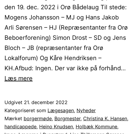
den 19. dec. 2022 i Orø Bådelaug Til stede:
Mogens Johansson – MJ og Hans Jakob
Arli Sørensen – HJ (Repræsentanter fra Orø
Beboerforening) Simon Drost – SD og Jens
Bloch – JB (repræsentanter fra Orø
Lokalforum) Og Kåre Hendriksen –
KH.Afbud: Ingen. Der var ikke på forhånd…
Referat
Læs mere
1.
møde
Udgivet
21. december 2022
i
Kategoriseret som
Lægesagen
,
Nyheder
læge-
Mærket
borgermøde
,
Borgmester
,
Christina K. Hansen
,
handicappede
,
Heino Knudsen
,
Holbæk Kommune
,
arbejdsgruppen