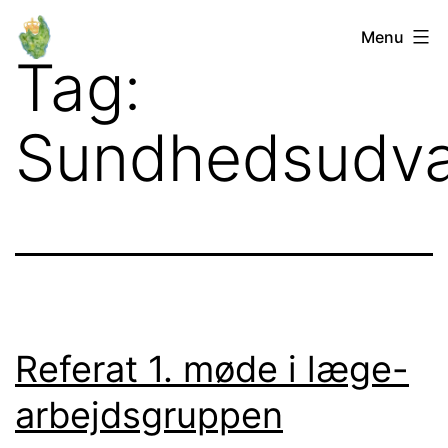
Fortsæt
Orø
Menu
til
Tag:
Lokalforum
indhold
Sundhedsudva
Referat 1. møde i læge-
arbejdsgruppen