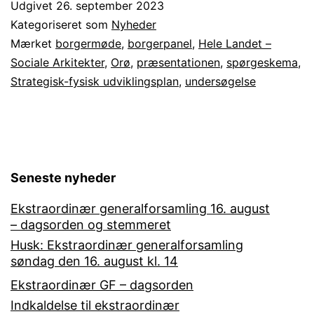
Udgivet
26. september 2023
1.
Kategoriseret som
Nyheder
–
Mærket
borgermøde
,
borgerpanel
,
Hele Landet –
Sociale Arkitekter
,
Orø
,
præsentationen
,
spørgeskema
,
Strategisk-
Strategisk-fysisk udviklingsplan
,
undersøgelse
fysisk
udviklingsplan
for
Orø.
Seneste nyheder
Ekstraordinær generalforsamling 16. august
– dagsorden og stemmeret
Husk: Ekstraordinær generalforsamling
søndag den 16. august kl. 14
Ekstraordinær GF – dagsorden
Indkaldelse til ekstraordinær