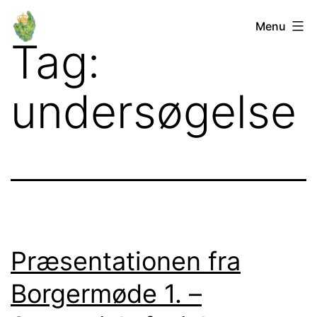
Fortsæt
Orø
Menu
til
Tag:
Lokalforum
indhold
undersøgelse
Præsentationen fra
Borgermøde 1. –