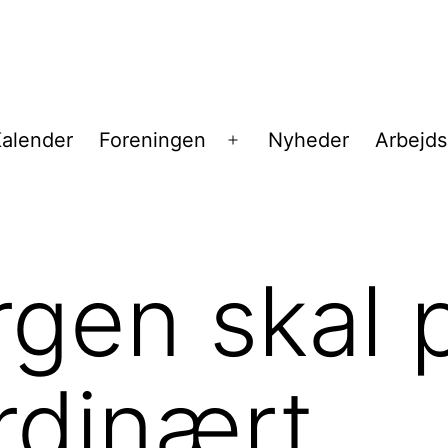
alender
Foreningen
Nyheder
Arbejd
Åbn
menu
gen skal 
rdinært