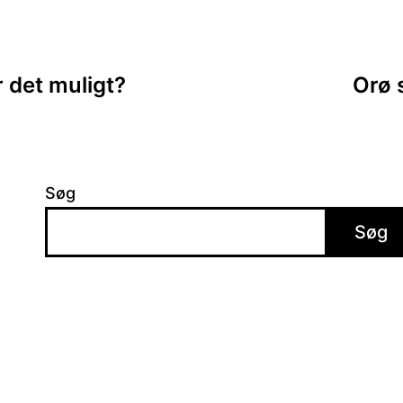
ion
 det muligt?
Orø 
Søg
Søg