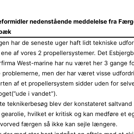
reformidler nedenstående meddelelse fra Færg
lbæk
en har de seneste uger haft lidt tekniske udfor
ene af vores 2 propellersystemer. Det Esbjerg
rfirma West-marine har nu været her 3 gange fo
 problemerne, men der har været visse udfordr
ten af et propellersystem sidder uden for selv
oget(”ude i vandet”).
te teknikerbesøg blev der konstateret saltvand 
gearolie, hvilket er kritisk og kan medføre et eg
hvorved færgen så ikke kan sejle længere.