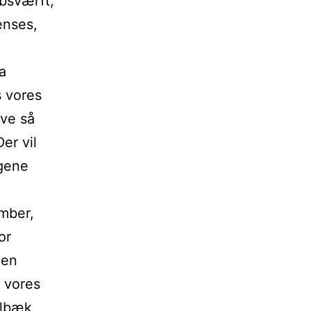
ibsværft,
enses,
a
s vores
ve så
er vil
ngene
ember,
or
men
 vores
olbæk