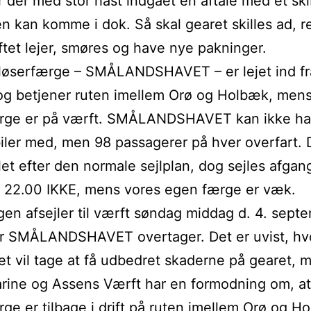
r der med stor hast indgået en aftale med et sk
n kan komme i dok. Så skal gearet skilles ad, r
ftet lejer, smøres og have nye pakninger.
fløserfærge – SMÅLANDSHAVET – er lejet ind fr
og betjener ruten imellem Orø og Holbæk, men
rge er på værft. SMÅLANDSHAVET kan ikke ha
ler med, men 98 passagerer på hver overfart. D
jlet efter den normale sejlplan, dog sejles afga
g 22.00 IKKE, mens vores egen færge er væk.
en afsejler til værft søndag middag d. 4. sept
er SMÅLANDSHAVET overtager. Det er uvist, hv
t vil tage at få udbedret skaderne på gearet, 
ine og Assens Værft har en formodning om, at
ge er tilbage i drift på ruten imellem Orø og H