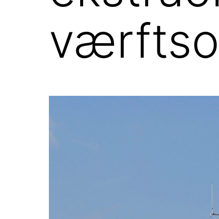
værfts