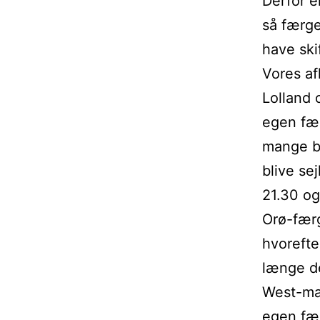
Derfor e
så færge
have ski
Vores a
Lolland 
egen fæ
mange bi
blive se
21.30 o
Orø-færg
hvoreft
længe de
West-mar
egen fær