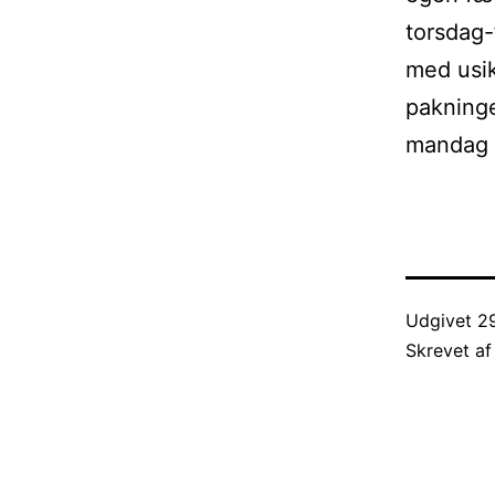
torsdag-
med usik
pakninge
mandag d
Udgivet
2
Skrevet a