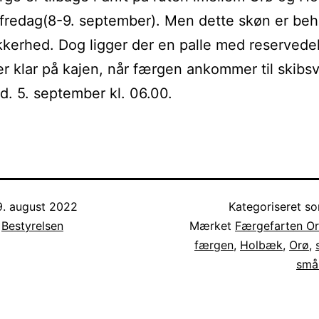
fredag(8-9. september). Men dette skøn er be
kerhed. Dog ligger der en palle med reservede
r klar på kajen, når færgen ankommer til skibs
. 5. september kl. 06.00.
9. august 2022
Kategoriseret 
f
Bestyrelsen
Mærket
Færgefarten O
færgen
,
Holbæk
,
Orø
,
små