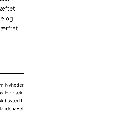
hæftet
le og
værftet
som
Nyheder
rø-Holbæk
,
skibsværft
,
landshavet