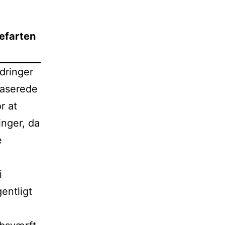
efarten
dringer
baserede
r at
inger, da
e
i
entligt