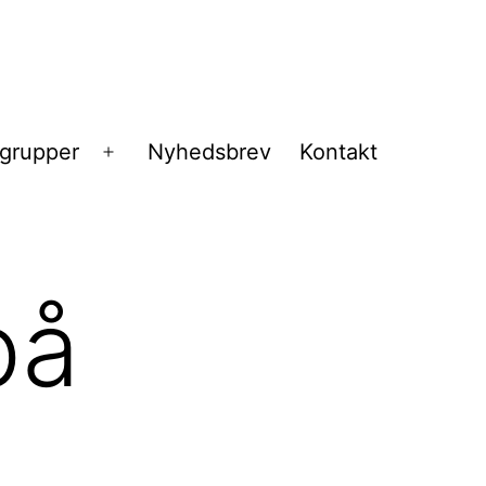
sgrupper
Nyhedsbrev
Kontakt
Åbn
menu
på