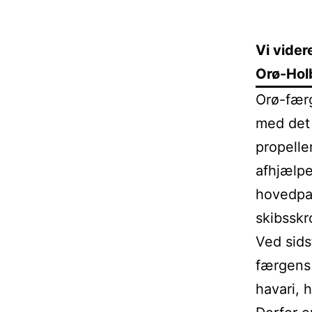
Vi vide
Orø-Ho
Orø-færg
med det 
propelle
afhjælpe
hovedpar
skibsskr
Ved sids
færgens 
havari, 