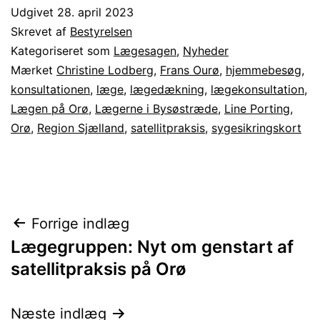
Udgivet
28. april 2023
Skrevet af
Bestyrelsen
Kategoriseret som
Lægesagen
,
Nyheder
Mærket
Christine Lodberg
,
Frans Ourø
,
hjemmebesøg
,
konsultationen
,
læge
,
lægedækning
,
lægekonsultation
,
Lægen på Orø
,
Lægerne i Bysøstræde
,
Line Porting
,
Orø
,
Region Sjælland
,
satellitpraksis
,
sygesikringskort
Indlægsnavigation
Forrige indlæg
Lægegruppen: Nyt om genstart af
satellitpraksis på Orø
Næste indlæg