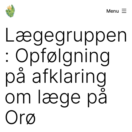
Fortsæt
Orø
Menu
til
Lokalforum
indhold
Lægegruppen
: Opfølgning
på afklaring
om læge på
Orø