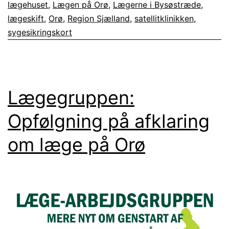
lægehuset
,
Lægen på Orø
,
Lægerne i Bysøstræde
,
lægeskift
,
Orø
,
Region Sjælland
,
satellitklinikken
,
sygesikringskort
Lægegruppen:
Opfølgning på afklaring
om læge på Orø