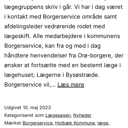
lægegruppens skriv i går. Vi har i dag været
i kontakt med Borgerservice område samt
afdelingsleder vedrørende rodet med
lægeskift. Alle medarbejdere i kommunens
Borgerservice, kan fra og med i dag
håndtere henvendelser fra Orø-borgere, der
ønsker at fortsætte med en bestemt læge i
lægehuset; Lægerne i Bysøstræde.
Lægegruppen:
Borgerservice vil,…
Læs mere
Nyt
om
Udgivet
10. maj 2023
lægeskift
Kategoriseret som
Lægesagen
,
Nyheder
Mærket
Borgerservice
,
Holbæk Kommune
,
læge
,