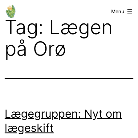
Fortsæt
Orø
Menu
til
Tag:
Lægen
Lokalforum
indhold
på Orø
Lægegruppen: Nyt om
lægeskift