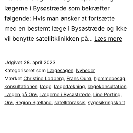
lægerne i Bysøstræde som bekræfter
følgende: Hvis man ønsker at fortsætte
med en bestemt læge i Bysøstræde og ikke
Læg
vil benytte satellitklinikken på…
Læs mere
Opf
på
Udgivet
28. april 2023
afkl
Kategoriseret som
Lægesagen
,
Nyheder
om
Mærket
Christine Lodberg
,
Frans Ourø
,
hjemmebesøg
,
konsultationen
,
læge
,
lægedækning
,
lægekonsultation
,
læg
Lægen på Orø
,
Lægerne i Bysøstræde
,
Line Porting
,
på
Orø
,
Region Sjælland
,
satellitpraksis
,
sygesikringskort
Orø