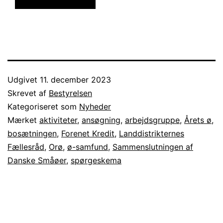
Udgivet
11. december 2023
Skrevet af
Bestyrelsen
Kategoriseret som
Nyheder
Mærket
aktiviteter
,
ansøgning
,
arbejdsgruppe
,
Årets ø
,
bosætningen
,
Forenet Kredit
,
Landdistrikternes
Fællesråd
,
Orø
,
ø-samfund
,
Sammenslutningen af
Danske Småøer
,
spørgeskema