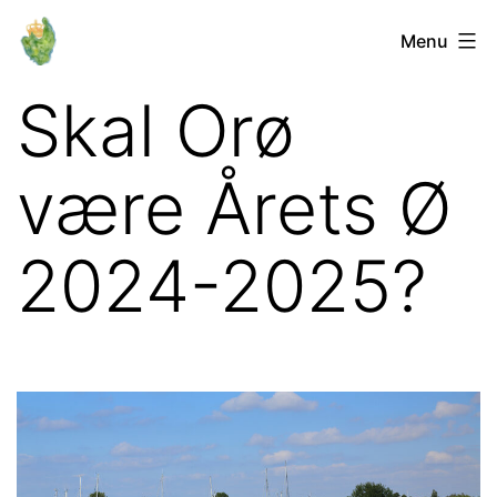
Fortsæt
Orø
Menu
til
Lokalforum
indhold
Skal Orø
være Årets Ø
2024-2025?