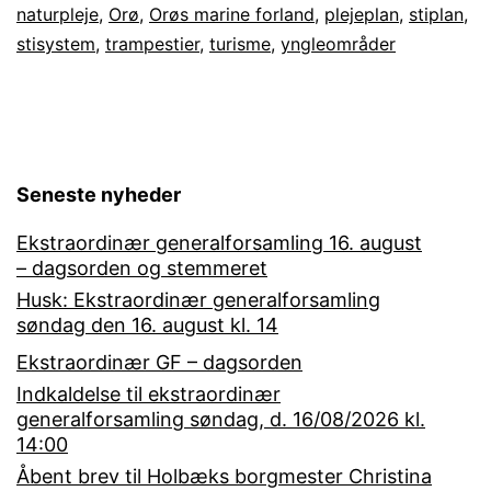
enestående
naturpleje
,
Orø
,
Orøs marine forland
,
plejeplan
,
stiplan
,
stisystem
,
trampestier
kystnatur
,
turisme
,
yngleområder
Seneste nyheder
Ekstraordinær generalforsamling 16. august
– dagsorden og stemmeret
Husk: Ekstraordinær generalforsamling
søndag den 16. august kl. 14
Ekstraordinær GF – dagsorden
Indkaldelse til ekstraordinær
generalforsamling søndag, d. 16/08/2026 kl.
14:00
Åbent brev til Holbæks borgmester Christina