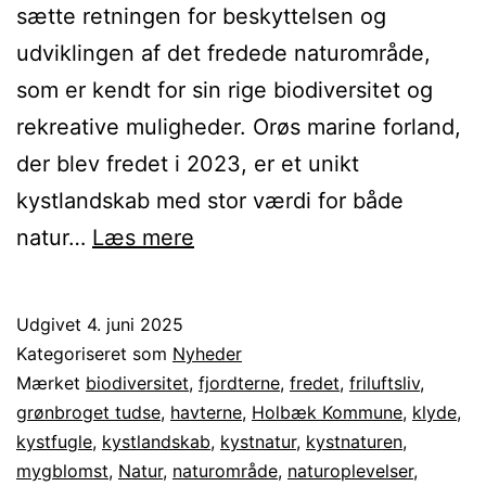
sætte retningen for beskyttelsen og
udviklingen af det fredede naturområde,
som er kendt for sin rige biodiversitet og
rekreative muligheder. Orøs marine forland,
der blev fredet i 2023, er et unikt
kystlandskab med stor værdi for både
Nye
natur…
Læs mere
plejeplaner
skal
Udgivet
4. juni 2025
sikre
Kategoriseret som
Nyheder
og
Mærket
biodiversitet
,
fjordterne
,
fredet
,
friluftsliv
,
grønbroget tudse
,
havterne
,
Holbæk Kommune
,
klyde
,
udvikle
kystfugle
,
kystlandskab
,
kystnatur
,
kystnaturen
,
Orøs
mygblomst
,
Natur
,
naturområde
,
naturoplevelser
,