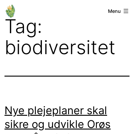
Fortsæt
Orø
Menu
til
Tag:
Lokalforum
indhold
biodiversitet
Nye plejeplaner skal
sikre og udvikle Orøs