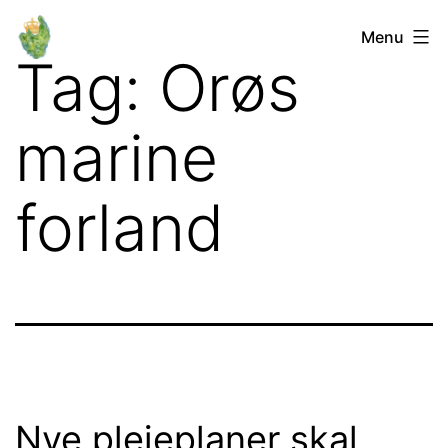
Fortsæt
Orø
Menu
til
Tag:
Orøs
Lokalforum
indhold
marine
forland
Nye plejeplaner skal