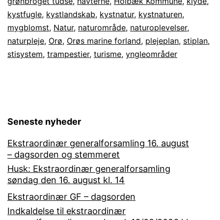
grønbroget tudse
,
havterne
,
Holbæk Kommune
,
klyde
,
udvikle
kystfugle
,
kystlandskab
,
kystnatur
,
kystnaturen
,
Orøs
mygblomst
,
Natur
,
naturområde
,
naturoplevelser
,
enestående
naturpleje
,
Orø
,
Orøs marine forland
,
plejeplan
,
stiplan
,
stisystem
,
trampestier
kystnatur
,
turisme
,
yngleområder
Seneste nyheder
Ekstraordinær generalforsamling 16. august
– dagsorden og stemmeret
Husk: Ekstraordinær generalforsamling
søndag den 16. august kl. 14
Ekstraordinær GF – dagsorden
Indkaldelse til ekstraordinær