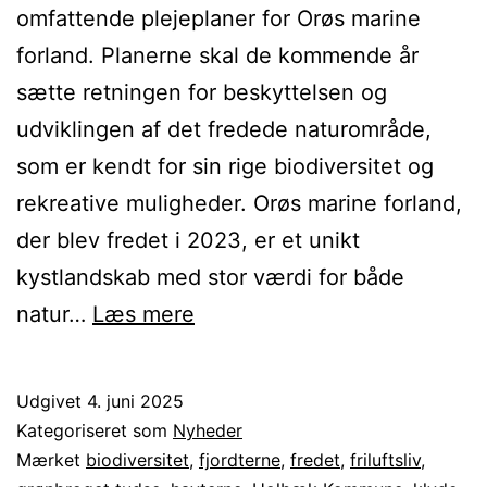
omfattende plejeplaner for Orøs marine
forland. Planerne skal de kommende år
sætte retningen for beskyttelsen og
udviklingen af det fredede naturområde,
som er kendt for sin rige biodiversitet og
rekreative muligheder. Orøs marine forland,
der blev fredet i 2023, er et unikt
kystlandskab med stor værdi for både
Nye
natur…
Læs mere
plejeplaner
skal
Udgivet
4. juni 2025
sikre
Kategoriseret som
Nyheder
og
Mærket
biodiversitet
,
fjordterne
,
fredet
,
friluftsliv
,