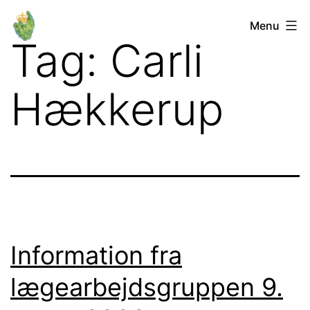
Fortsæt
Orø
Menu
til
Tag:
Carli
Lokalforum
indhold
Hækkerup
Information fra
lægearbejdsgruppen 9.