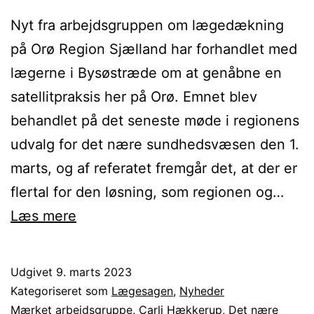
Nyt fra arbejdsgruppen om lægedækning
på Orø Region Sjælland har forhandlet med
lægerne i Bysøstræde om at genåbne en
satellitpraksis her på Orø. Emnet blev
behandlet på det seneste møde i regionens
udvalg for det nære sundhedsvæsen den 1.
marts, og af referatet fremgår det, at der er
flertal for den løsning, som regionen og…
Information
Læs mere
fra
lægearbejdsgruppen
Udgivet
9. marts 2023
9.
Kategoriseret som
Lægesagen
,
Nyheder
marts
Mærket
arbejdsgruppe
,
Carli Hækkerup
,
Det nære