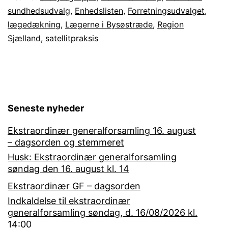
sundhedsudvalg
,
Enhedslisten
,
Forretningsudvalget
,
2023
lægedækning
,
Lægerne i Bysøstræde
,
Region
Sjælland
,
satellitpraksis
Seneste nyheder
Ekstraordinær generalforsamling 16. august
– dagsorden og stemmeret
Husk: Ekstraordinær generalforsamling
søndag den 16. august kl. 14
Ekstraordinær GF – dagsorden
Indkaldelse til ekstraordinær
generalforsamling søndag, d. 16/08/2026 kl.
14:00