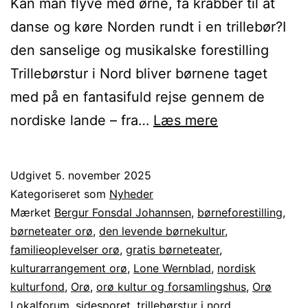
Kan man flyve med ørne, få krabber til at
danse og køre Norden rundt i en trillebør?I
den sanselige og musikalske forestilling
Trillebørstur i Nord bliver børnene taget
med på en fantasifuld rejse gennem de
Trillebørstur
nordiske lande – fra…
Læs mere
i
Nord
Udgivet
5. november 2025
–
Kategoriseret som
Nyheder
et
Mærket
Bergur Fonsdal Johannsen
,
børneforestilling
,
børneteater orø
,
den levende børnekultur
,
nordisk
familieoplevelser orø
,
gratis børneteater
,
eventyr
kulturarrangement orø
,
Lone Wernblad
,
nordisk
for
kulturfond
,
Orø
,
orø kultur og forsamlingshus
,
Orø
Lokalforum
,
sidesporet
,
trillebørstur i nord
børn