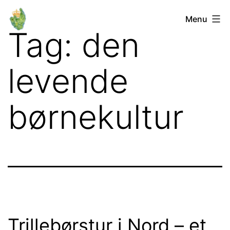
Fortsæt
Orø
Menu
til
Tag:
den
Lokalforum
indhold
levende
børnekultur
Trillebørstur i Nord – et