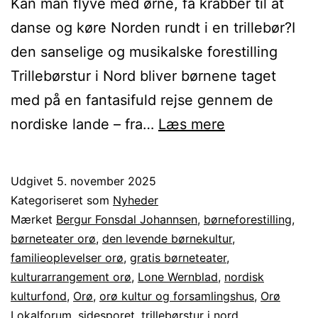
Kan man flyve med ørne, få krabber til at
danse og køre Norden rundt i en trillebør?I
den sanselige og musikalske forestilling
Trillebørstur i Nord bliver børnene taget
med på en fantasifuld rejse gennem de
Trillebørstur
nordiske lande – fra…
Læs mere
i
Nord
Udgivet
5. november 2025
–
Kategoriseret som
Nyheder
et
Mærket
Bergur Fonsdal Johannsen
,
børneforestilling
,
børneteater orø
,
den levende børnekultur
,
nordisk
familieoplevelser orø
,
gratis børneteater
,
eventyr
kulturarrangement orø
,
Lone Wernblad
,
nordisk
for
kulturfond
,
Orø
,
orø kultur og forsamlingshus
,
Orø
Lokalforum
,
sidesporet
,
trillebørstur i nord
børn