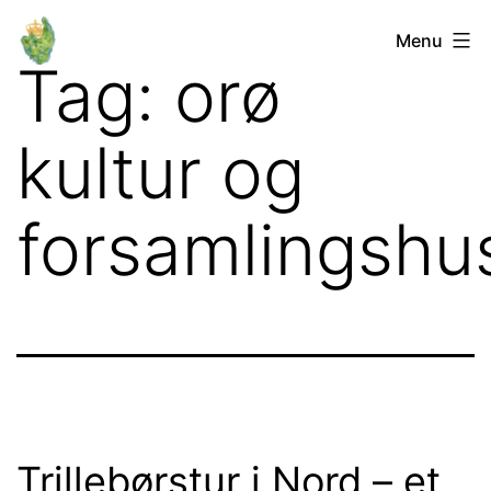
Fortsæt
Orø
Menu
til
Tag:
orø
Lokalforum
indhold
kultur og
forsamlingshu
Trillebørstur i Nord – et