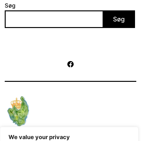
Søg
Søg
Facebook
Kører på
WordPress
.
We value your privacy