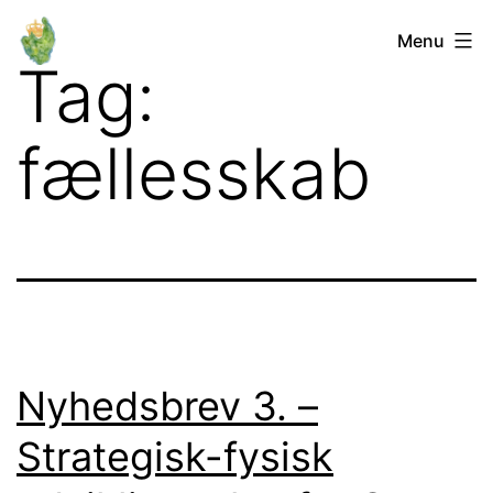
Fortsæt
Orø
Menu
til
Tag:
Lokalforum
indhold
fællesskab
Nyhedsbrev 3. –
Strategisk-fysisk