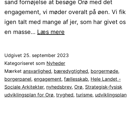
sand fornøjelse at besøge Orø med det
engagement, vi møder overalt på øen. Vi fik
igen talt med mange af jer, som har givet os
Nyhedsbrev
en masse…
Læs mere
3.
–
Udgivet
25. september 2023
Strategisk-
Kategoriseret som
Nyheder
fysisk
Mærket
ansvarlighed
,
bæredygtighed
,
borgermøde
,
borgerpanel
,
engagement
,
fællesskab
,
Hele Landet -
udviklingsplan
Sociale Arkitekter
,
nyhedsbrev
,
Orø
,
Strategisk-fysisk
for
udviklingsplan for Orø
,
tryghed
,
turisme
,
udviklingsplan
Orø