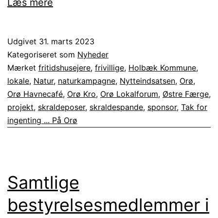
Skraldespandsprojektet
Læs mere
–
Tak
Udgivet
31. marts 2023
for
Kategoriseret som
Nyheder
ingenting
Mærket
fritidshusejere
,
frivillige
,
Holbæk Kommune
,
lokale
,
Natur
,
naturkampagne
,
Nytteindsatsen
,
Orø
,
–
Orø Havnecafé
,
Orø Kro
,
Orø Lokalforum
,
Østre Færge
,
går
projekt
,
skraldeposer
,
skraldespande
,
sponsor
,
Tak for
i
ingenting ... På Orø
sommer-
gear
Samtlige
bestyrelsesmedlemmer i