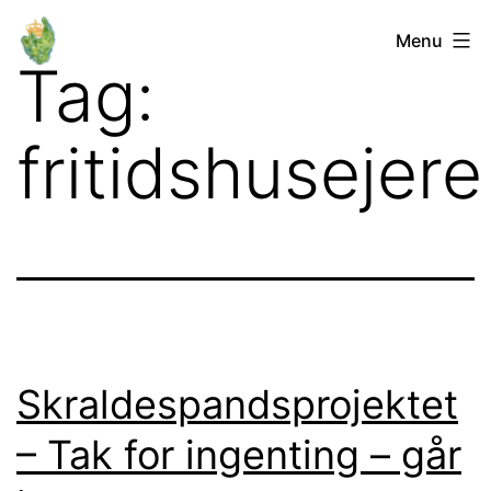
Fortsæt
Orø
Menu
til
Tag:
Lokalforum
indhold
fritidshusejere
Skraldespandsprojektet
– Tak for ingenting – går