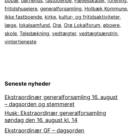
bopæ
,
børnehus
,
fastboende
,
Fællesskaber
,
forening
,
trækker
fritidshusejere
,
generalforsamling
,
Holbæk Kommune
,
sig
ikke fastboende
,
kirke
,
kultur- og fritidsaktiviteter
,
læge
,
lokalsamfund
,
Orø
,
Orø Lokalforum
,
øboere
,
skole
,
Teledækning
,
vedtægter
,
vedtægtsændrin
,
vintertjeneste
Seneste nyheder
Ekstraordinær generalforsamling 16. august
– dagsorden og stemmeret
Husk: Ekstraordinær generalforsamling
søndag den 16. august kl. 14
Ekstraordinær GF – dagsorden