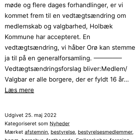
møde og flere dages forhandlinger, er vi
kommet frem til en vedtægtsændring om
medlemskab og valgbarhed, Holbæk
Kommune har accepteret. En
vedtægtsændring, vi håber Orø kan stemme
ja til på en generalforsamling. ————–
Vedtægtsændringsforslag bliver:Medlem/
Valgbar er alle borgere, der er fyldt 16 år…
Samtlige
Læs mere
bestyrelsesmedlemmer
i
Udgivet
25. maj 2022
Orø
Kategoriseret som
Nyheder
Lokalforum
Mærket
afstemnin
,
bestyrelse
,
bestyrelsesmedlemmer
,