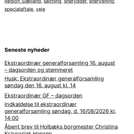
Region Sjælland
,
saltning
,
snerydder
,
snerydning
,
specialaftale
,
veje
Seneste nyheder
Ekstraordinær generalforsamling 16. august
– dagsorden og stemmeret
Husk: Ekstraordinær generalforsamling
søndag den 16. august kl. 14
Ekstraordinær GF – dagsorden
Indkaldelse til ekstraordinær
generalforsamling søndag, d. 16/08/2026 kl.
14:00
Åbent brev til Holbæks borgmester Christina
Krzyrosiak Hansen