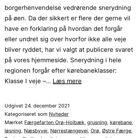
borgerhenvendelse vedrørende snerydning
på øen. Da der sikkert er flere der gerne vil
have en forklaring på hvordan det forgår
eller undret sig over hvorfor ikke alle veje
bliver ryddet, har vi valgt at publicere svaret
på vores hjemmeside. Snerydning i hele
regionen forgår efter kørebaneklasser:
Snerydning
Klasse I veje –…
Læs mere
på
Orø
Udgivet
24. december 2021
Kategoriseret som
Nyheder
Mærket
Færgefarten Orø-Holbæk
,
grusning
,
kørebane
,
løsning
,
Næsbyvej
,
Nørrestængevej
,
Orø
,
Østre Færge
,