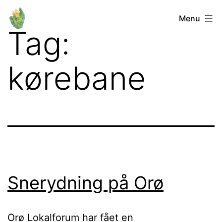
Fortsæt
Orø
Menu
til
Tag:
Lokalforum
indhold
kørebane
Snerydning på Orø
Orø Lokalforum har fået en