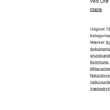
ved Orø
Orø
mere
lok
kræ
Udgivet
13
en
Kategoris
ind
Mærket
A
dokumenta
for
grundvand
øe
Kommune
dri
Miljøcente
Naturstyre
risikovurd
træbeskyt