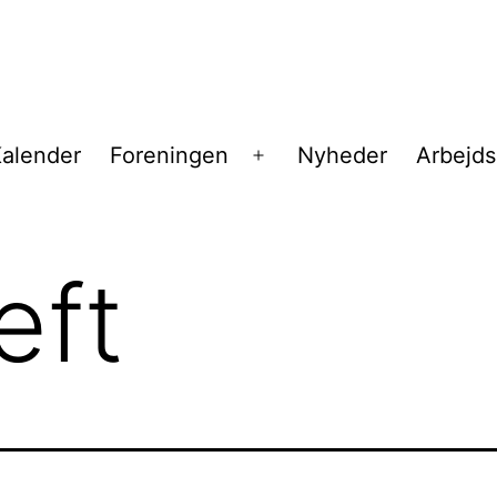
alender
Foreningen
Nyheder
Arbejd
Åbn
menu
æft