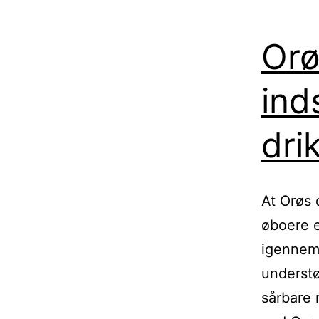
Orø
ind
dri
At Orøs 
øboere e
igennem 
understø
sårbare 