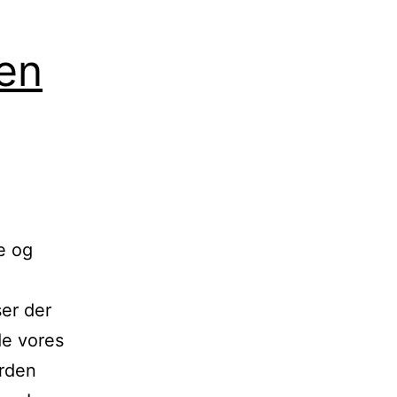
en
e og
er der
de vores
orden