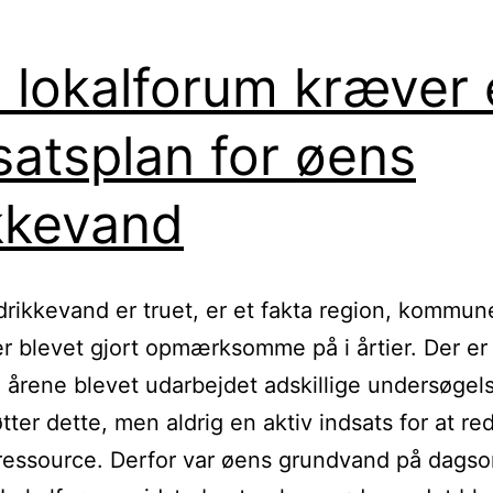
 lokalforum kræver 
satsplan for øens
kkevand
drikkevand er truet, er et fakta region, kommun
r blevet gjort opmærksomme på i årtier. Der er
årene blevet udarbejdet adskillige undersøgels
tter dette, men aldrig en aktiv indsats for at re
ressource. Derfor var øens grundvand på dags