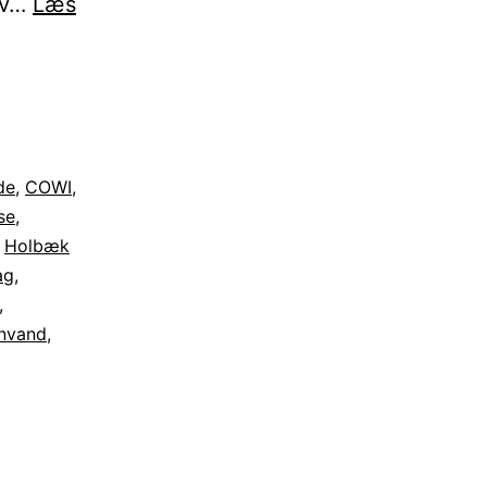
ev…
Læs
de
,
COWI
,
se
,
,
Holbæk
ag
,
,
nvand
,