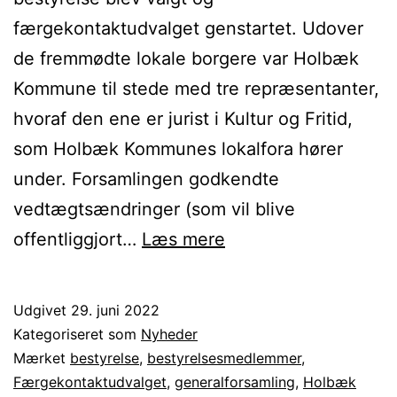
færgekontaktudvalget genstartet. Udover
de fremmødte lokale borgere var Holbæk
Kommune til stede med tre repræsentanter,
hvoraf den ene er jurist i Kultur og Fritid,
som Holbæk Kommunes lokalfora hører
under. Forsamlingen godkendte
vedtægtsændringer (som vil blive
Orø
offentliggjort…
Læs mere
Lokalforum
og
Udgivet
29. juni 2022
færgekontaktudvalg
Kategoriseret som
Nyheder
er
Mærket
bestyrelse
,
bestyrelsesmedlemmer
,
Færgekontaktudvalget
,
generalforsamling
,
Holbæk
i