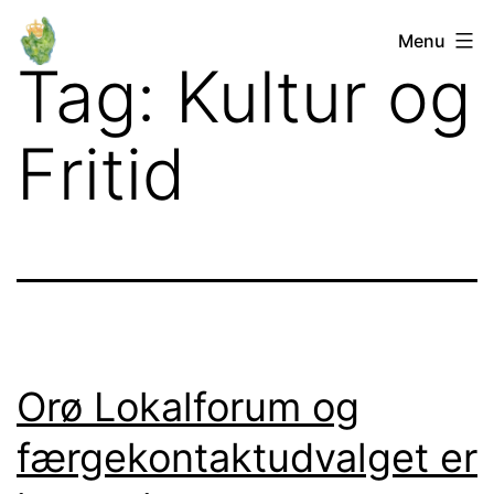
Fortsæt
Orø
Menu
til
Tag:
Kultur og
Lokalforum
indhold
Fritid
Orø Lokalforum og
færgekontaktudvalget er