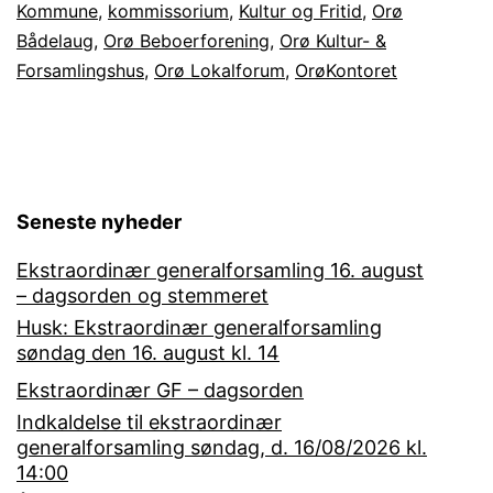
Kommune
,
kommissorium
,
Kultur og Fritid
,
Orø
gang
Bådelaug
,
Orø Beboerforening
,
Orø Kultur- &
igen
Forsamlingshus
,
Orø Lokalforum
,
OrøKontoret
Seneste nyheder
Ekstraordinær generalforsamling 16. august
– dagsorden og stemmeret
Husk: Ekstraordinær generalforsamling
søndag den 16. august kl. 14
Ekstraordinær GF – dagsorden
Indkaldelse til ekstraordinær
generalforsamling søndag, d. 16/08/2026 kl.
14:00