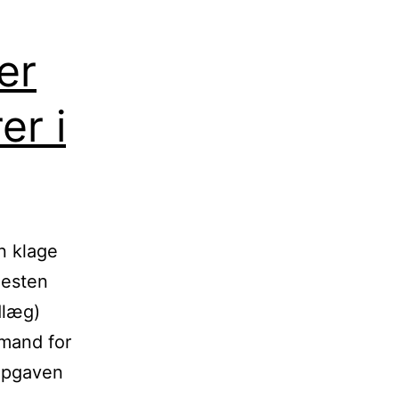
er
er i
n klage
nesten
dlæg)
rmand for
 opgaven