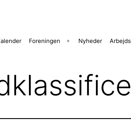
alender
Foreningen
Nyheder
Arbejd
Åbn
menu
dklassifice