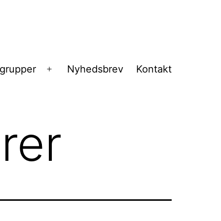
sgrupper
Nyhedsbrev
Kontakt
Åbn
menu
rer