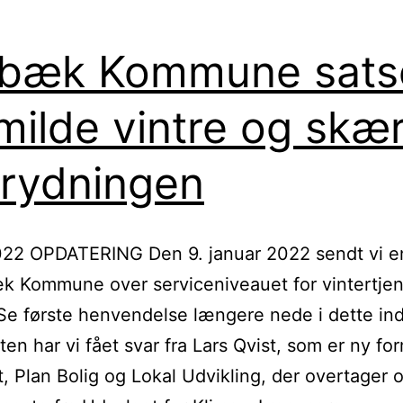
lbæk Kommune sats
milde vintre og skær
rydningen
022 OPDATERING Den 9. januar 2022 sendt vi e
æk Kommune over serviceniveauet for vintertje
Se første henvendelse længere nede i dette in
ften har vi fået svar fra Lars Qvist, som er ny fo
, Plan Bolig og Lokal Udvikling, der overtager