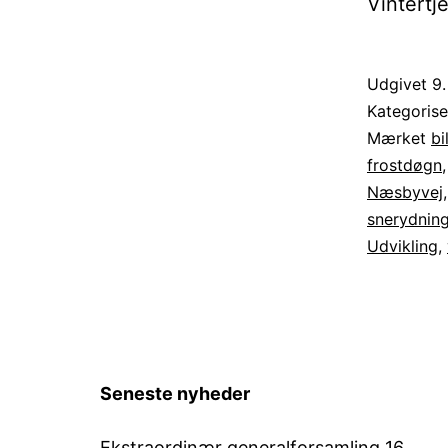
Vintertj
Udgivet
9.
Kategoris
Mærket
bi
frostdøgn
Næsbyvej
snerydnin
Udvikling
,
Seneste nyheder
Ekstraordinær generalforsamling 16.