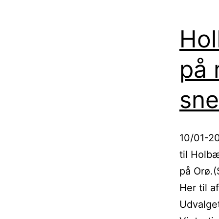
Ho
på 
sne
10/01-2
til Holb
på Orø.(
Her til a
Udvalget