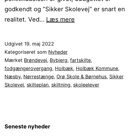
godkendt og ”Sikker Skolevej” er snart en
Nye
realitet. Ved…
Læs mere
hastighedsregler
på
Udgivet
19. maj 2022
Orø
Kategoriseret som
Nyheder
Mærket
Brøndevej
,
Bybjerg
,
fartskilte
,
fodgængerovergang
,
Holbæk
,
Holbæk Kommune
,
Næsby
,
Nørrestænge
,
Orø Skole & Børnehus
,
Sikker
Skolevej
,
skilteplan
,
skiltning
,
skoleelever
Seneste nyheder