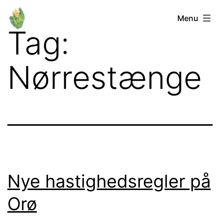
Fortsæt
Orø
Menu
til
Tag:
Lokalforum
indhold
Nørrestænge
Nye hastighedsregler på
Orø