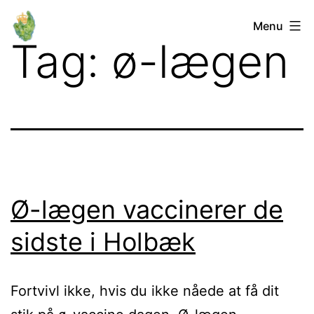
Fortsæt
Orø
Menu
til
Tag:
ø-lægen
Lokalforum
indhold
Ø-lægen vaccinerer de
sidste i Holbæk
Fortvivl ikke, hvis du ikke nåede at få dit