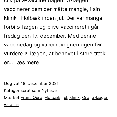
stik på ø-vaccine dagen. Ø-lægen
vaccinerer dem der måtte mangle, i sin
klinik i Holbæk inden jul. Der var mange
forbi ø-lægen og blive vaccineret i går
fredag den 17. december. Med denne
vaccinedag og vaccinevognen ugen før
vurdere ø-lægen, at behovet i store træk
Ø-
er…
Læs mere
lægen
vaccinerer
Udgivet
18. december 2021
de
Kategoriseret som
Nyheder
sidste
Mærket
Frans Ourø
,
Holbæk
,
jul
,
klinik
,
Orø
,
ø-lægen
,
vaccine
i
Holbæk