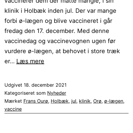
vaccinerer dem der måtte mangle, i sin
klinik i Holbæk inden jul. Der var mange
forbi ø-lægen og blive vaccineret i går
fredag den 17. december. Med denne
vaccinedag og vaccinevognen ugen før
vurdere ø-lægen, at behovet i store træk
Ø-
er…
Læs mere
lægen
vaccinerer
Udgivet
18. december 2021
de
Kategoriseret som
Nyheder
sidste
Mærket
Frans Ourø
,
Holbæk
,
jul
,
klinik
,
Orø
,
ø-lægen
,
vaccine
i
Holbæk