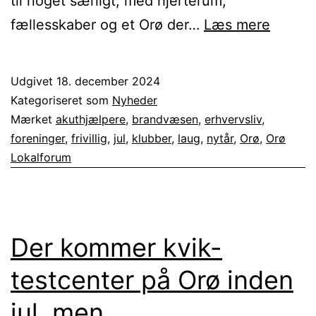
til noget særligt, med hjerterum,
Nyhed
fællesskaber og et Orø der…
Læs mere
decem
2024
Udgivet
18. december 2024
Kategoriseret som
Nyheder
Mærket
akuthjælpere
,
brandvæsen
,
erhvervsliv
,
foreninger
,
frivillig
,
jul
,
klubber
,
laug
,
nytår
,
Orø
,
Orø
Lokalforum
Der kommer kvik-
testcenter på Orø inden
jul, men…