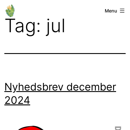
Fortsæt
Orø
Menu
til
Tag:
jul
Lokalforum
indhold
Nyhedsbrev december
2024