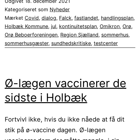
Udgivet
18. december 2021
testcenter
Kategoriseret som
Nyheder
på
Mærket
Covid
,
dialog
,
Falck
,
fastlandet
,
handlingsplan
,
Holbæk Kommune
,
jul
,
kontinuitetsplan
,
Omikron
,
Orø
,
Orø
Orø Beboerforeningen
,
Region Sjælland
,
sommerhus
,
inden
sommerhusgæster
,
sundhedskritiske
,
testcenter
jul,
men…
Ø-lægen vaccinerer de
sidste i Holbæk
Fortvivl ikke, hvis du ikke nåede at få dit
stik på ø-vaccine dagen. Ø-lægen