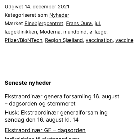
COVID
Udgivet
14. december 2021
stik
Kategoriseret som
Nyheder
på
Mærket
Elnebjergcentret
,
Frans Ourø
,
jul
,
lægeklinikken
,
Moderna
,
mundbind
,
ø-læge
,
Orø
Pfizer/BioNTech
,
Region Sjælland
,
vaccination
,
vaccine
Seneste nyheder
Ekstraordinær generalforsamling 16. august
– dagsorden og stemmeret
Husk: Ekstraordinær generalforsamling
søndag den 16. august kl. 14
Ekstraordinær GF – dagsorden