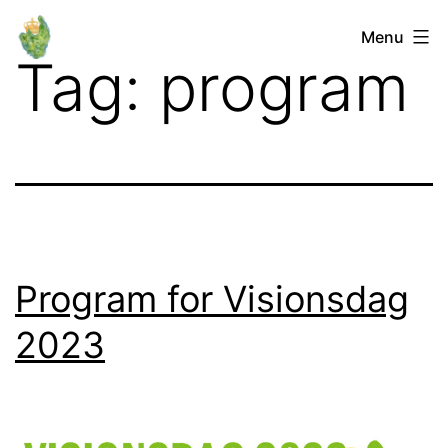
Fortsæt
Orø
Menu
til
Tag:
program
Lokalforum
indhold
Program for Visionsdag
2023