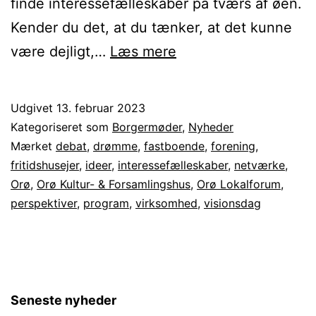
finde interessefælleskaber på tværs af øen.
Kender du det, at du tænker, at det kunne
Visionsdag
være dejligt,…
Læs mere
2023
Udgivet
13. februar 2023
Kategoriseret som
Borgermøder
,
Nyheder
Mærket
debat
,
drømme
,
fastboende
,
forening
,
fritidshusejer
,
ideer
,
interessefælleskaber
,
netværke
,
Orø
,
Orø Kultur- & Forsamlingshus
,
Orø Lokalforum
,
perspektiver
,
program
,
virksomhed
,
visionsdag
Seneste nyheder