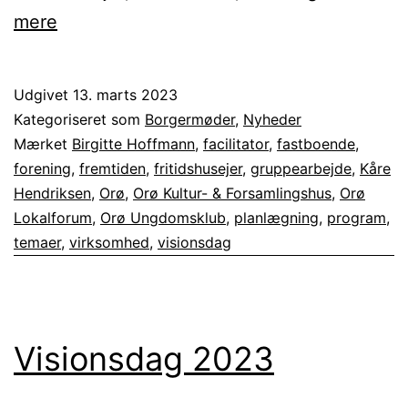
Program
mere
for
Visionsdag
Udgivet
13. marts 2023
2023
Kategoriseret som
Borgermøder
,
Nyheder
Mærket
Birgitte Hoffmann
,
facilitator
,
fastboende
,
forening
,
fremtiden
,
fritidshusejer
,
gruppearbejde
,
Kåre
Hendriksen
,
Orø
,
Orø Kultur- & Forsamlingshus
,
Orø
Lokalforum
,
Orø Ungdomsklub
,
planlægning
,
program
,
temaer
,
virksomhed
,
visionsdag
Visionsdag 2023