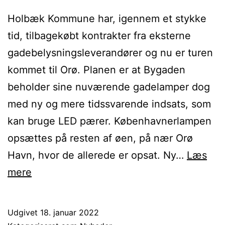
Holbæk Kommune har, igennem et stykke
tid, tilbagekøbt kontrakter fra eksterne
gadebelysningsleverandører og nu er turen
kommet til Orø. Planen er at Bygaden
beholder sine nuværende gadelamper dog
med ny og mere tidssvarende indsats, som
kan bruge LED pærer. Københavnerlampen
opsættes på resten af øen, på nær Orø
Havn, hvor de allerede er opsat. Ny…
Læs
Orø
mere
får
ny
Udgivet
18. januar 2022
og