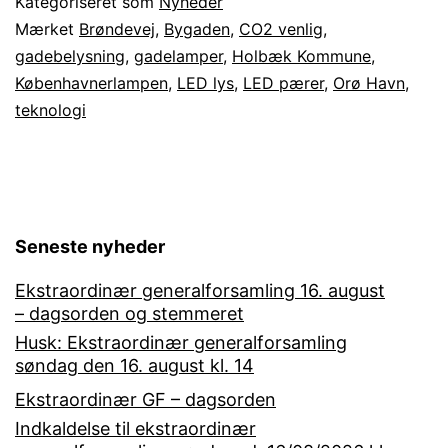
Kategoriseret som
Nyheder
mere
Mærket
Brøndevej
,
Bygaden
,
CO2 venlig
,
gadebelysning
,
gadelamper
,
Holbæk Kommune
,
CO2
Københavnerlampen
,
LED lys
,
LED pærer
,
Orø Havn
,
venlig
teknologi
gadebelysning
Seneste nyheder
Ekstraordinær generalforsamling 16. august
– dagsorden og stemmeret
Husk: Ekstraordinær generalforsamling
søndag den 16. august kl. 14
Ekstraordinær GF – dagsorden
Indkaldelse til ekstraordinær