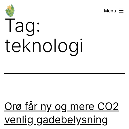
Fortsæt
Orø
Menu
til
Tag:
Lokalforum
indhold
teknologi
Orø får ny og mere CO2
venlig gadebelysning