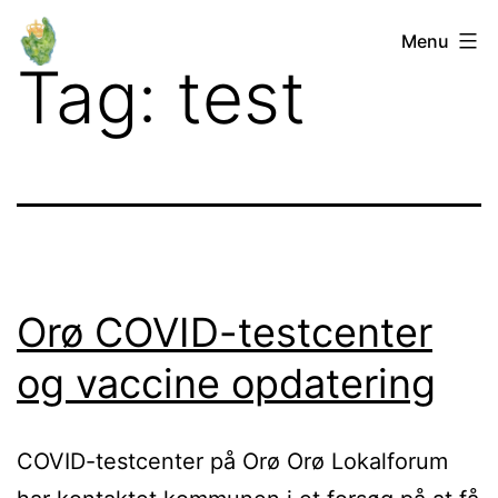
Fortsæt
Orø
Menu
til
Tag:
test
Lokalforum
indhold
Orø COVID-testcenter
og vaccine opdatering
COVID-testcenter på Orø Orø Lokalforum