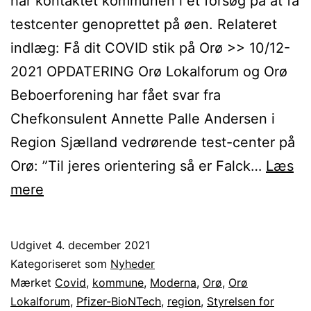
har kontaktet kommunen i et forsøg på at få
testcenter genoprettet på øen. Relateret
indlæg: Få dit COVID stik på Orø >> 10/12-
2021 OPDATERING Orø Lokalforum og Orø
Beboerforening har fået svar fra
Chefkonsulent Annette Palle Andersen i
Region Sjælland vedrørende test-center på
Orø: ”Til jeres orientering så er Falck…
Læs
Orø
mere
COVID-
testcenter
Udgivet
4. december 2021
og
Kategoriseret som
Nyheder
vaccine
Mærket
Covid
,
kommune
,
Moderna
,
Orø
,
Orø
Lokalforum
,
Pfizer-BioNTech
,
region
,
Styrelsen for
opdatering