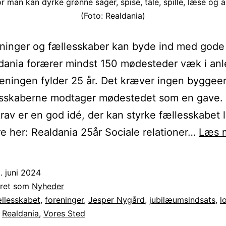
 man kan dyrke grønne sager, spise, tale, spille, læse og a
(Foto: Realdania)
eninger og fællesskaber kan byde ind med gode 
dania forærer mindst 150 mødesteder væk i an
oreningen fylder 25 år. Det kræver ingen byggeer
esskaberne modtager mødestedet som en gave.
rav er en god idé, der kan styrke fællesskabet l
 her: Realdania 25år Sociale relationer…
Læs 
. juni 2024
eret som
Nyheder
llesskabet
,
foreninger
,
Jesper Nygård
,
jubilæumsindsats
,
l
,
Realdania
,
Vores Sted