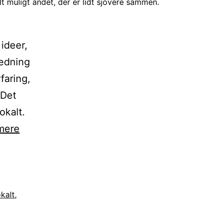
lt muligt andet, der er lidt sjovere sammen.
ideer,
ledning
faring,
 Det
okalt.
Trænger
mere
din
forening
til
et
okalt
,
nyt