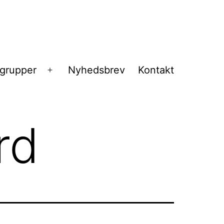
sgrupper
Nyhedsbrev
Kontakt
Åbn
menu
rd