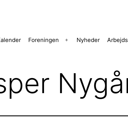
alender
Foreningen
Nyheder
Arbejd
Åbn
menu
sper Nygå