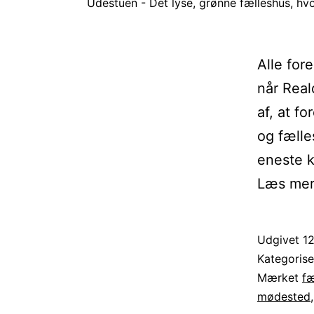
Udestuen - Det lyse, grønne fælleshus, hvor
Alle for
når Real
af, at f
og fæll
eneste k
Læs mere
Udgivet
12
Kategoris
Mærket
fæ
mødested