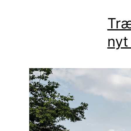
Træ
nyt