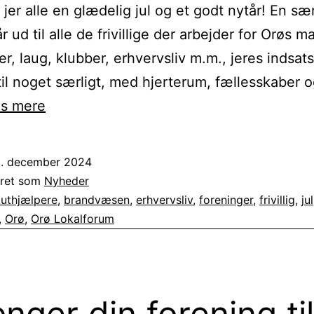
 jer alle en glædelig jul og et godt nytår! En sær
r ud til alle de frivillige der arbejder for Orøs 
er, laug, klubber, erhvervsliv m.m., jeres indsat
til noget særligt, med hjerterum, fællesskaber o
Nyhedsbrev
s mere
december
2024
8. december 2024
eret som
Nyheder
uthjælpere
,
brandvæsen
,
erhvervsliv
,
foreninger
,
frivillig
,
jul
,
Orø
,
Orø Lokalforum
nger din forening til