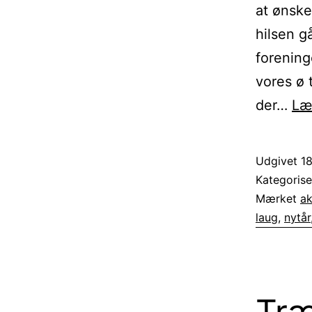
at ønske
hilsen gå
forening
vores ø 
der…
Læ
Udgivet
1
Kategoris
Mærket
ak
laug
,
nytår
Træ