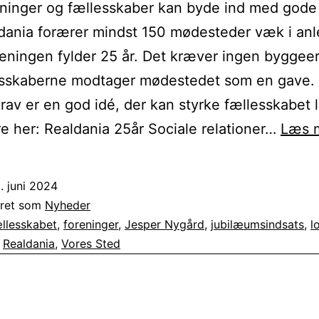
eninger og fællesskaber kan byde ind med gode 
dania forærer mindst 150 mødesteder væk i an
oreningen fylder 25 år. Det kræver ingen byggeer
esskaberne modtager mødestedet som en gave.
rav er en god idé, der kan styrke fællesskabet l
 her: Realdania 25år Sociale relationer…
Læs 
. juni 2024
eret som
Nyheder
llesskabet
,
foreninger
,
Jesper Nygård
,
jubilæumsindsats
,
l
,
Realdania
,
Vores Sted