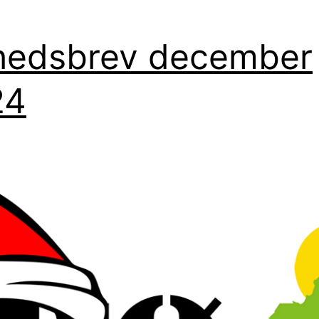
hedsbrev december
24