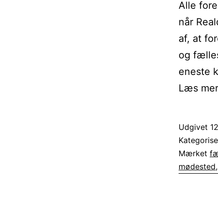
Alle for
når Real
af, at f
og fæll
eneste k
Læs mere
Udgivet
12
Kategoris
Mærket
fæ
mødested