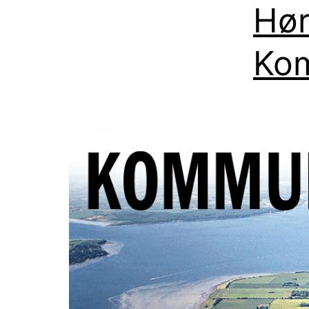
Hør
Kom