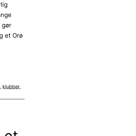
lig
mange
s gør
g et Orø
,
klubber
,
 et