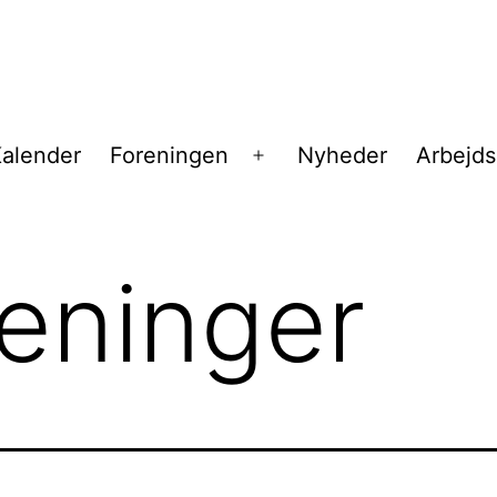
alender
Foreningen
Nyheder
Arbejd
Åbn
menu
reninger