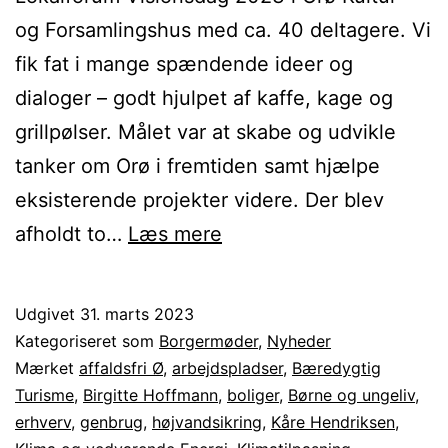
og Forsamlingshus med ca. 40 deltagere. Vi
fik fat i mange spændende ideer og
dialoger – godt hjulpet af kaffe, kage og
grillpølser. Målet var at skabe og udvikle
tanker om Orø i fremtiden samt hjælpe
eksisterende projekter videre. Der blev
Referat
afholdt to…
Læs mere
fra
Visionsdag
Udgivet
31. marts 2023
2023
Kategoriseret som
Borgermøder
,
Nyheder
Mærket
affaldsfri Ø
,
arbejdspladser
,
Bæredygtig
Turisme
,
Birgitte Hoffmann
,
boliger
,
Børne og ungeliv
,
erhverv
,
genbrug
,
højvandsikring
,
Kåre Hendriksen
,