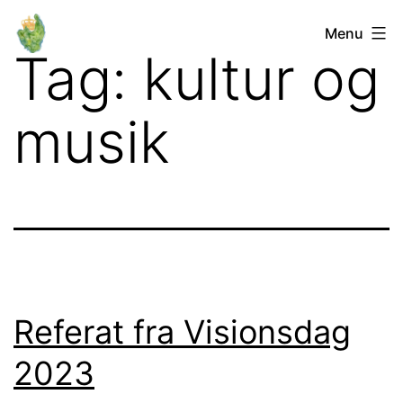
Fortsæt
Orø
Menu
til
Tag:
kultur og
Lokalforum
indhold
musik
Referat fra Visionsdag
2023