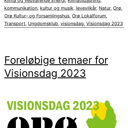
Klima og vedvarende Energi
,
Klimatilpasning
,
kommunikation
,
kultur og musik
,
levevilkår
,
Natur
,
Orø
,
Orø Kultur- og Forsamlingshus
,
Orø Lokalforum
,
Transport
,
Ungdomsklub
,
visionsdag
,
Visionsdag 2023
Foreløbige temaer for
Visionsdag 2023