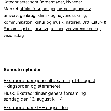
Visionsdag
Kategoriseret som
Borgermøder
,
Nyheder
2023
Mærket
affaldsfri ø
,
boliger
,
børne- og ungeliv
,
erhverv
,
genbrug
,
klima- og højvandssikring
,
kommunikation
,
kultur og musik
,
naturen
,
Orø Kultur- &
Forsamlingshus
,
orø nyt
,
temaer
,
vedvarende energi
,
visionsdag
Seneste nyheder
Ekstraordinær generalforsamling 16. august
– dagsorden og stemmeret
Husk: Ekstraordinær generalforsamling
søndag den 16. august kl. 14
Ekstraordinær GF – dagsorden