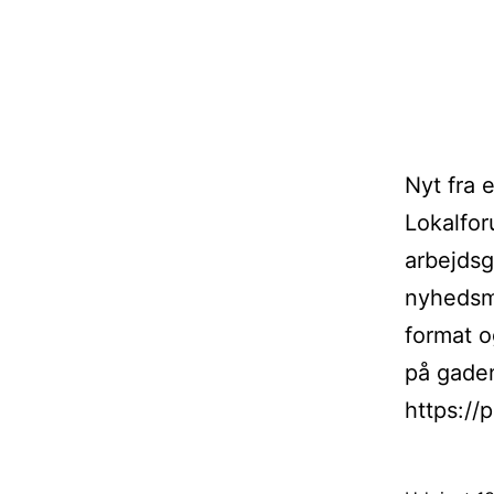
Nyt fra 
Lokalfor
arbejdsg
nyhedsme
format o
på gade
https:/