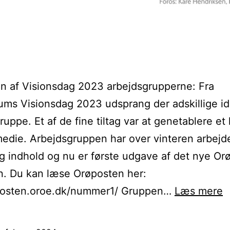
en af Visionsdag 2023 arbejdsgrupperne: Fra
ums Visionsdag 2023 udsprang der adskillige i
ruppe. Et af de fine tiltag var at genetablere et 
die. Arbejdsgruppen har over vinteren arbejd
g indhold og nu er første udgave af det nye Or
n. Du kan læse Orøposten her:
F
/posten.oroe.dk/nummer1/ Gruppen…
Læs mere
u
a