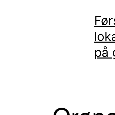
Før
lok
på 