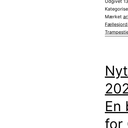
Udgivet
13
Kategoris
Mærket
ar
Fællesjord
Trampesti
Nyt
202
En 
for