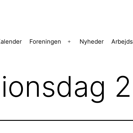
alender
Foreningen
Nyheder
Arbejd
Åbn
menu
sionsdag 