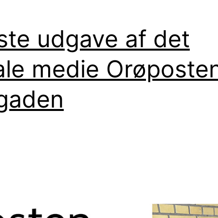
ste udgave af det
ale medie Orøposten
gaden