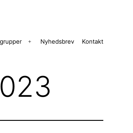
sgrupper
Nyhedsbrev
Kontakt
Åbn
menu
2023