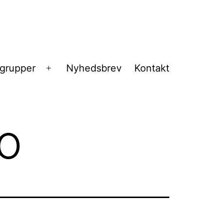
sgrupper
Nyhedsbrev
Kontakt
Åbn
menu
o