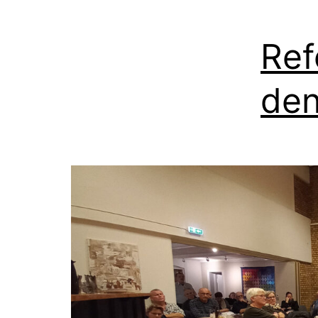
Ref
den