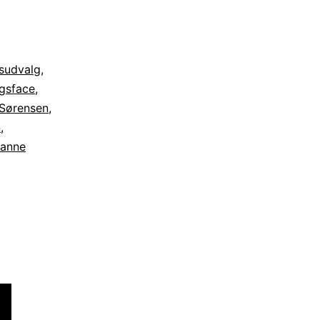
sudvalg
,
ngsface
,
 Sørensen
,
n
,
anne