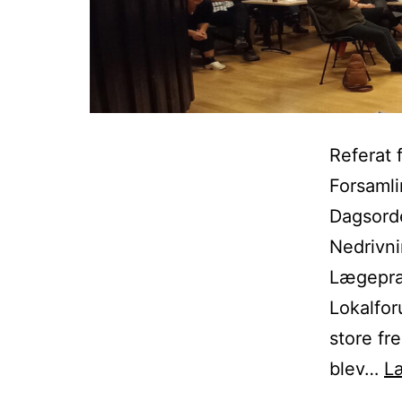
Referat 
Forsaml
Dagsorde
Nedrivni
Lægeprak
Lokalfo
store fr
blev…
L