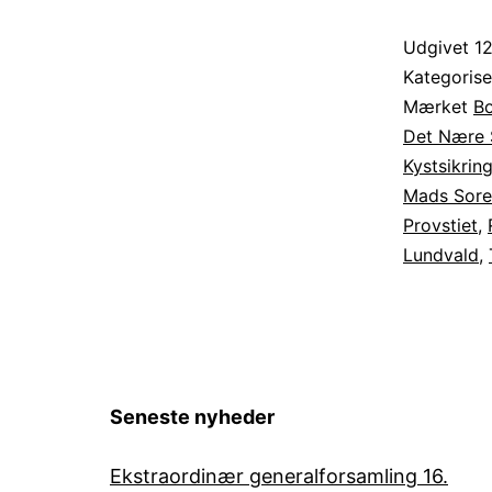
Udgivet
1
Kategoris
Mærket
Bo
Det Nære
Kystsikrin
Mads Sore
Provstiet
,
Lundvald
,
Seneste nyheder
Ekstraordinær generalforsamling 16.