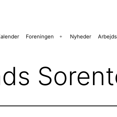
alender
Foreningen
Nyheder
Arbejd
Åbn
menu
ds Sorent