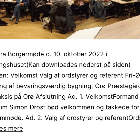
fra Borgermøde d. 10. oktober 2022 i
ingshuset(Kan downloades nederst på siden)
n: Velkomst Valg af ordstyrer og referent Fri-Ø
ng af bevaringsværdig bygning, Orø Præstegår
sis på Orø Afslutning Ad. 1. VelkomstFormand 
rum Simon Drost bød velkommen og takkede for
emmøde. Ad. 2. Valg af ordstyrer og referentOrd
Referat
æs mere
fra