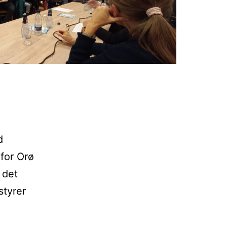
d
for Orø
 det
styrer