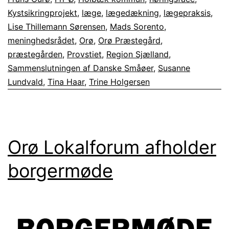
2022
Kystsikringprojekt
,
læge
,
lægedækning
,
lægepraksis
,
Lise Thillemann Sørensen
,
Mads Sorento
,
meninghedsrådet
,
Orø
,
Orø Præstegård
,
præstegården
,
Provstiet
,
Region Sjælland
,
Sammenslutningen af Danske Småøer
,
Susanne
Lundvald
,
Tina Haar
,
Trine Holgersen
Orø Lokalforum afholder
borgermøde