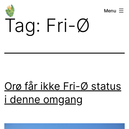
Fortsæt
Orø
Menu
til
Tag:
Fri-Ø
Lokalforum
indhold
Orø får ikke Fri-Ø status
i denne omgang