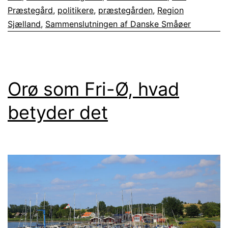
Præstegård
,
politikere
,
præstegården
,
Region
Sjælland
,
Sammenslutningen af Danske Småøer
Orø som Fri-Ø, hvad
betyder det