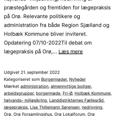
præstegården og fremtiden for lægepraksis
på Orø. Relevante politikere og
administration fra både Region Sjælland og
Holbæk Kommune bliver inviteret.
Opdatering 07/10-2022Til debat om
Orø
lægepraksis på Orø,…
Læs mere
Lokalforum
afholder
Udgivet
21. september 2022
borgermøde
Kategoriseret som
Borgermøder
,
Nyheder
Mærket
administration
,
almennyttige boliger
,
arbejdsgrupper
,
borgermøde
,
Fri-Ø
,
Holbæk Kommune
,
højvands- miljøsikring
,
Landdistrikternes Fællesråd
,
lægepraksis
,
Lise Thillemann Sørensen
,
nedrivning
,
Orø
,
Orø Forsamlingshus
,
Orø Lokalforum
,
Orø