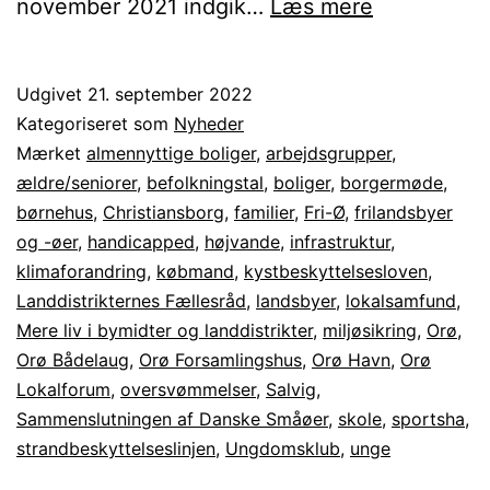
Orø
november 2021 indgik…
Læs mere
som
Fri-
Udgivet
21. september 2022
Ø,
Kategoriseret som
Nyheder
hvad
Mærket
almennyttige boliger
,
arbejdsgrupper
,
ældre/seniorer
,
befolkningstal
,
boliger
,
borgermøde
,
betyder
børnehus
,
Christiansborg
,
familier
,
Fri-Ø
,
frilandsbyer
det
og -øer
,
handicapped
,
højvande
,
infrastruktur
,
klimaforandring
,
købmand
,
kystbeskyttelsesloven
,
Landdistrikternes Fællesråd
,
landsbyer
,
lokalsamfund
,
Mere liv i bymidter og landdistrikter
,
miljøsikring
,
Orø
,
Orø Bådelaug
,
Orø Forsamlingshus
,
Orø Havn
,
Orø
Lokalforum
,
oversvømmelser
,
Salvig
,
Sammenslutningen af Danske Småøer
,
skole
,
sportsha
,
strandbeskyttelseslinjen
,
Ungdomsklub
,
unge