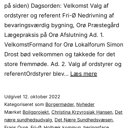
på siden) Dagsorden: Velkomst Valg af
ordstyrer og referent Fri-Ø Nedrivning af
bevaringsværdig bygning, Orø Præstegård
Lægepraksis på Orø Afslutning Ad. 1.
VelkomstFormand for Orø Lokalforum Simon
Drost bød velkommen og takkede for det
store fremmøde. Ad. 2. Valg af ordstyrer og
Referat
referentOrdstyrer blev…
Læs mere
fra
Borgermød
Udgivet
12. oktober 2022
den
Kategoriseret som
Borgermøder
,
Nyheder
10.
Mærket
Boligprojekt
,
Christina Krzyrosiak Hansen
,
Det
nære sundhedsudvalg
,
Det Nære Sundhedsvæsen
,
oktober
Frans Ourø
,
Fri-Ø
,
Holbæk kommun
,
høringsface
,