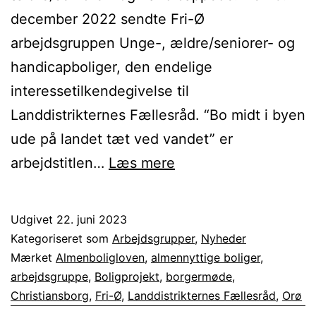
december 2022 sendte Fri-Ø
arbejdsgruppen Unge-, ældre/seniorer- og
handicapboliger, den endelige
interessetilkendegivelse til
Landdistrikternes Fællesråd. “Bo midt i byen
ude på landet tæt ved vandet” er
Orø
arbejdstitlen…
Læs mere
får
ikke
Udgivet
22. juni 2023
Fri-
Kategoriseret som
Arbejdsgrupper
,
Nyheder
Ø
Mærket
Almenboligloven
,
almennyttige boliger
,
arbejdsgruppe
,
Boligprojekt
,
borgermøde
,
status
Christiansborg
,
Fri-Ø
,
Landdistrikternes Fællesråd
,
Orø
i