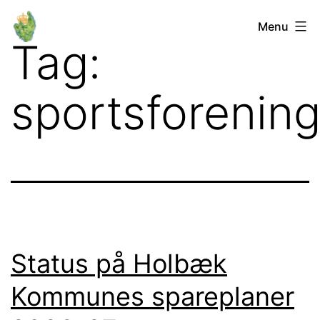
Fortsæt
Orø
Menu
til
Tag:
Lokalforum
indhold
sportsforening
Status på Holbæk
Kommunes spareplaner