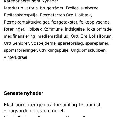
Kategoriseret som
Nyheder
spareplaner
Mærket
billetpris
,
brugerrådet
,
Fælles-skaberne
,
Fællesskabspulje
,
Færgefarten Orø-Holbæk
,
2023-
Færgekontaktudvalget
,
færgetakster
,
folkeoplysende
27
foreninger
,
Holbæk Kommune
,
indsigelse
,
lokalområde
,
medfinansiering
,
medlemstilskud
,
Orø
,
Orø Lokalforum
,
Orø Seniorer
,
Søspejderne
,
spareforslag
,
spareplaner
,
sportsforeninger
,
udviklingspulje
,
Ungdomsklubben
,
vinterkørsel
Seneste nyheder
Ekstraordinær generalforsamling 16. august
– dagsorden og stemmeret