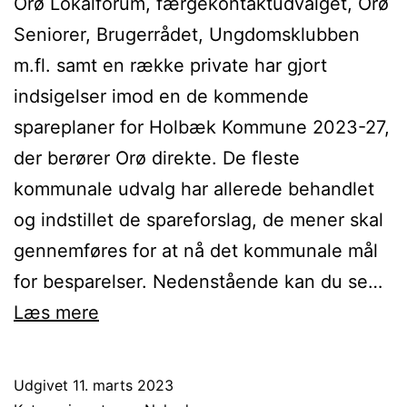
Orø Lokalforum, færgekontaktudvalget, Orø
Seniorer, Brugerrådet, Ungdomsklubben
m.fl. samt en række private har gjort
indsigelser imod en de kommende
spareplaner for Holbæk Kommune 2023-27,
der berører Orø direkte. De fleste
kommunale udvalg har allerede behandlet
og indstillet de spareforslag, de mener skal
gennemføres for at nå det kommunale mål
for besparelser. Nedenstående kan du se…
Status
Læs mere
på
Holbæk
Udgivet
11. marts 2023
Kommunes