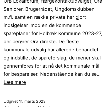
Orø Lokalforum, færgekontaktudvalget, Orø
Seniorer, Brugerrådet, Ungdomsklubben
m.fl. samt en række private har gjort
indsigelser imod en de kommende
spareplaner for Holbæk Kommune 2023-27,
der berører Orø direkte. De fleste
kommunale udvalg har allerede behandlet
og indstillet de spareforslag, de mener skal
gennemføres for at nå det kommunale mål
for besparelser. Nedenstående kan du se…
Status
Læs mere
på
Holbæk
Udgivet
11. marts 2023
Kommunes