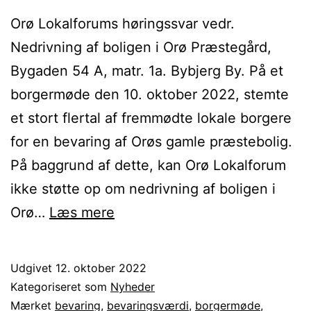
Orø Lokalforums høringssvar vedr.
Nedrivning af boligen i Orø Præstegård,
Bygaden 54 A, matr. 1a. Bybjerg By. På et
borgermøde den 10. oktober 2022, stemte
et stort flertal af fremmødte lokale borgere
for en bevaring af Orøs gamle præstebolig.
På baggrund af dette, kan Orø Lokalforum
ikke støtte op om nedrivning af boligen i
Indsigelse
Orø…
Læs mere
mod
nedrivning
Udgivet
12. oktober 2022
af
Kategoriseret som
Nyheder
boligen
Mærket
bevaring
,
bevaringsværdi
,
borgermøde
,