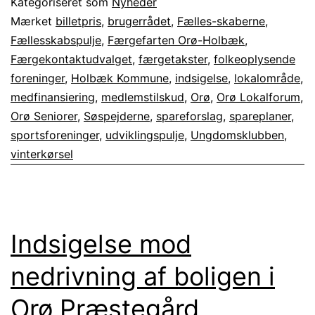
Kategoriseret som
Nyheder
spareplaner
Mærket
billetpris
,
brugerrådet
,
Fælles-skaberne
,
Fællesskabspulje
,
Færgefarten Orø-Holbæk
,
2023-
Færgekontaktudvalget
,
færgetakster
,
folkeoplysende
27
foreninger
,
Holbæk Kommune
,
indsigelse
,
lokalområde
,
medfinansiering
,
medlemstilskud
,
Orø
,
Orø Lokalforum
,
Orø Seniorer
,
Søspejderne
,
spareforslag
,
spareplaner
,
sportsforeninger
,
udviklingspulje
,
Ungdomsklubben
,
vinterkørsel
Indsigelse mod
nedrivning af boligen i
Orø Præstegård