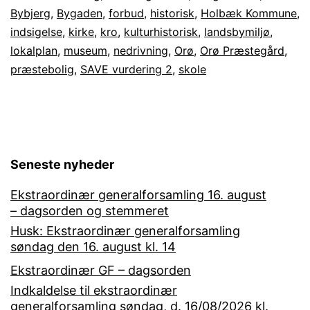
Bybjerg
,
Bygaden
,
forbud
,
historisk
,
Holbæk Kommune
,
i
indsigelse
,
kirke
,
kro
,
kulturhistorisk
,
landsbymiljø
,
Orø
lokalplan
,
museum
,
nedrivning
,
Orø
,
Orø Præstegård
,
Præstegård
præstebolig
,
SAVE vurdering 2
,
skole
Seneste nyheder
Ekstraordinær generalforsamling 16. august
– dagsorden og stemmeret
Husk: Ekstraordinær generalforsamling
søndag den 16. august kl. 14
Ekstraordinær GF – dagsorden
Indkaldelse til ekstraordinær
generalforsamling søndag, d. 16/08/2026 kl.