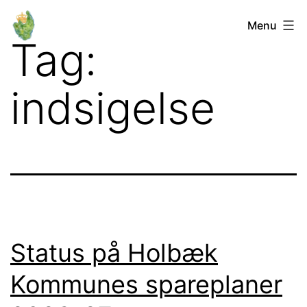
Fortsæt
Orø
Menu
til
Tag:
Lokalforum
indhold
indsigelse
Status på Holbæk
Kommunes spareplaner