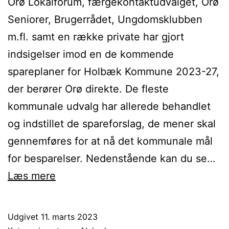
Orø Lokalforum, færgekontaktudvalget, Orø
Seniorer, Brugerrådet, Ungdomsklubben
m.fl. samt en række private har gjort
indsigelser imod en de kommende
spareplaner for Holbæk Kommune 2023-27,
der berører Orø direkte. De fleste
kommunale udvalg har allerede behandlet
og indstillet de spareforslag, de mener skal
gennemføres for at nå det kommunale mål
for besparelser. Nedenstående kan du se…
Status
Læs mere
på
Holbæk
Udgivet
11. marts 2023
Kommunes