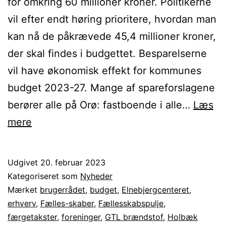
for omkring 60 millioner kroner. Politikerne
vil efter endt høring prioritere, hvordan man
kan nå de påkrævede 45,4 millioner kroner,
der skal findes i budgettet. Besparelserne
vil have økonomisk effekt for kommunes
budget 2023-27. Mange af spareforslagene
berører alle på Orø: fastboende i alle…
Læs
Høringssvar
mere
til
Holbæk
Udgivet
20. februar 2023
Kommunes
Kategoriseret som
Nyheder
spareforslag
Mærket
brugerrådet
,
budget
,
Elnebjergcenteret
,
erhverv
,
Fælles-skaber
,
Fællesskabspulje
,
færgetakster
,
foreninger
,
GTL brændstof
,
Holbæk