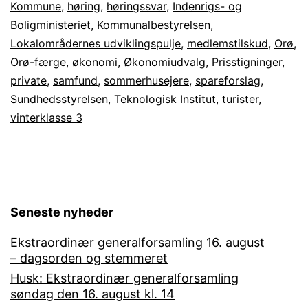
Kommune
,
høring
,
høringssvar
,
Indenrigs- og
Boligministeriet
,
Kommunalbestyrelsen
,
Lokalområdernes udviklingspulje
,
medlemstilskud
,
Orø
,
Orø-færge
,
økonomi
,
Økonomiudvalg
,
Prisstigninger
,
private
,
samfund
,
sommerhusejere
,
spareforslag
,
Sundhedsstyrelsen
,
Teknologisk Institut
,
turister
,
vinterklasse 3
Seneste nyheder
Ekstraordinær generalforsamling 16. august
– dagsorden og stemmeret
Husk: Ekstraordinær generalforsamling
søndag den 16. august kl. 14