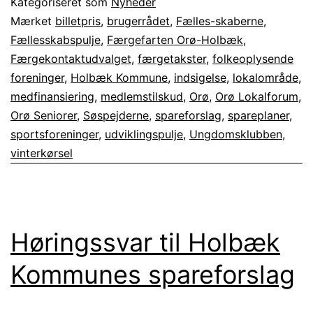
Kategoriseret som
Nyheder
spareplaner
Mærket
billetpris
,
brugerrådet
,
Fælles-skaberne
,
Fællesskabspulje
,
Færgefarten Orø-Holbæk
,
2023-
Færgekontaktudvalget
,
færgetakster
,
folkeoplysende
27
foreninger
,
Holbæk Kommune
,
indsigelse
,
lokalområde
,
medfinansiering
,
medlemstilskud
,
Orø
,
Orø Lokalforum
,
Orø Seniorer
,
Søspejderne
,
spareforslag
,
spareplaner
,
sportsforeninger
,
udviklingspulje
,
Ungdomsklubben
,
vinterkørsel
Høringssvar til Holbæk
Kommunes spareforslag