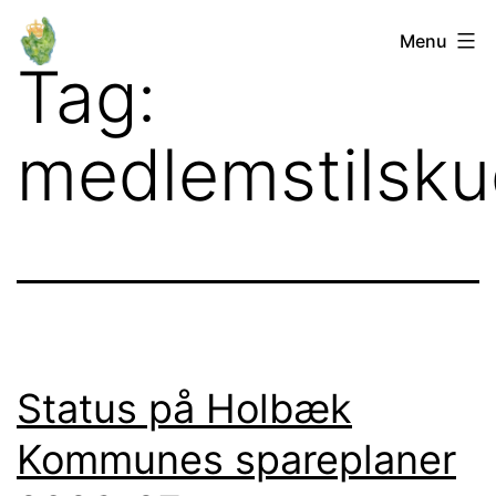
Fortsæt
Orø
Menu
til
Tag:
Lokalforum
indhold
medlemstilsk
Status på Holbæk
Kommunes spareplaner