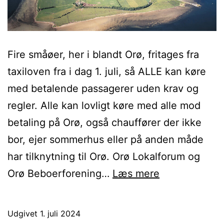
Fire småøer, her i blandt Orø, fritages fra
taxiloven fra i dag 1. juli, så ALLE kan køre
med betalende passagerer uden krav og
regler. Alle kan lovligt køre med alle mod
betaling på Orø, også chauffører der ikke
bor, ejer sommerhus eller på anden måde
har tilknytning til Orø. Orø Lokalforum og
Ureguleret
Orø Beboerforening…
Læs mere
taxilovgivnin
kan
Udgivet
1. juli 2024
skabe