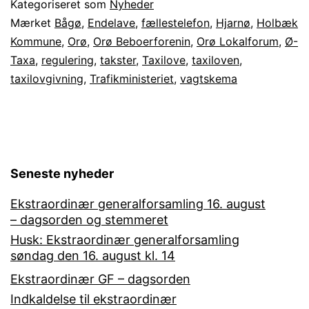
Kategoriseret som
Nyheder
problemer
Mærket
Bågø
,
Endelave
,
fællestelefon
,
Hjarnø
,
Holbæk
Kommune
,
Orø
,
Orø Beboerforenin
,
Orø Lokalforum
,
Ø-
for
Taxa
,
regulering
,
takster
,
Taxilove
,
taxiloven
,
Orø
taxilovgivning
,
Trafikministeriet
,
vagtskema
Seneste nyheder
Ekstraordinær generalforsamling 16. august
– dagsorden og stemmeret
Husk: Ekstraordinær generalforsamling
søndag den 16. august kl. 14
Ekstraordinær GF – dagsorden
Indkaldelse til ekstraordinær