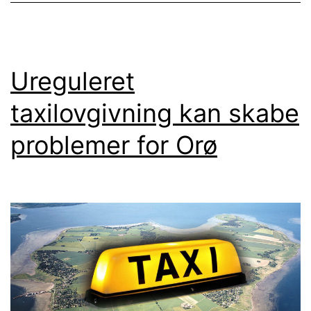
nye
Ø-
taxi
Ureguleret
lovgivning
taxilovgivning kan skabe
problemer for Orø