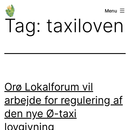
Fortsæt
Orø
Menu
til
Tag:
taxiloven
Lokalforum
indhold
Orø Lokalforum vil
arbejde for regulering af
den nye Ø-taxi
lovgivning