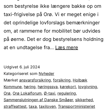
som bestyrelse ikke længere bakke op om
taxi-frigivelse på Orø. Vi er meget enige i
det oprindelige lovforslags bemærkninger
om, at rammerne for mobilitet bør udvides
på øerne. Det er dog bestyrelsens holdning
Orø
at en undtagelse fra…
Læs mere
Lokalforum
vil
Udgivet
6. juli 2024
arbejde
Kategoriseret som
Nyheder
for
Mærket
ansvarsforsikring
,
forsikring
,
Holbæk
Kommune
,
høring
,
høringssva
,
kørekort
,
lovgivning
,
regulering
Orø
,
Orø Lokalforum
,
Ø-taxi
,
regulering
,
af
Sammenslutningen af Danske Småøer
,
sikkerhed
,
den
straffeattest
,
taxa
,
taxiloven
,
Transportministeriet