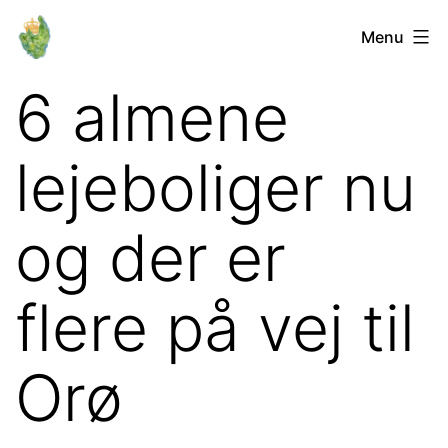
Fortsæt
Orø
Menu
til
Lokalforum
indhold
6 almene
lejeboliger nu
og der er
flere på vej til
Orø