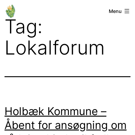
Fortsæt
Orø
Menu
til
Tag:
Lokalforum
indhold
Lokalforum
Holbæk Kommune –
Åbent for ansøgning om