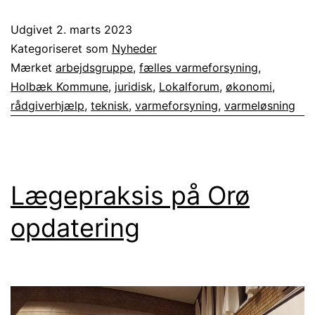
–
Udgivet
2. marts 2023
Åbent
Kategoriseret som
Nyheder
for
Mærket
arbejdsgruppe
,
fælles varmeforsyning
,
Holbæk Kommune
,
juridisk
,
Lokalforum
,
økonomi
,
ansøgning
rådgiverhjælp
,
teknisk
,
varmeforsyning
,
varmeløsning
om
rådgiverhjælp
til
fælles
Lægepraksis på Orø
varmeforsyninger
opdatering