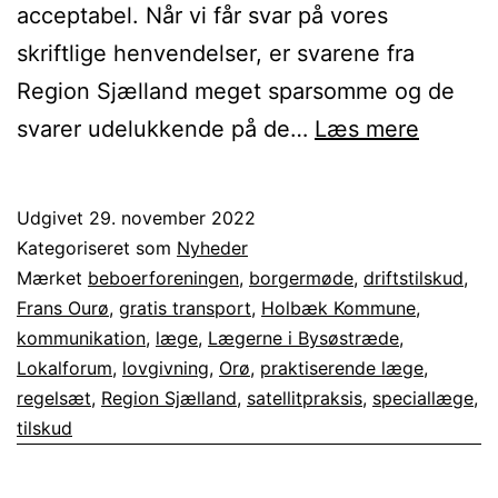
acceptabel. Når vi får svar på vores
skriftlige henvendelser, er svarene fra
Region Sjælland meget sparsomme og de
Lægepr
svarer udelukkende på de…
Læs mere
på
Orø
Udgivet
29. november 2022
opdater
Kategoriseret som
Nyheder
Mærket
beboerforeningen
,
borgermøde
,
driftstilskud
,
Frans Ourø
,
gratis transport
,
Holbæk Kommune
,
kommunikation
,
læge
,
Lægerne i Bysøstræde
,
Lokalforum
,
lovgivning
,
Orø
,
praktiserende læge
,
regelsæt
,
Region Sjælland
,
satellitpraksis
,
speciallæge
,
tilskud