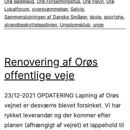
Orø Bådelaug
,
Orø Forsamlingshus
,
Orø Havn
,
Orø
Lokalforum
,
oversvømmelser
,
Salvig
,
Sammenslutningen af Danske Småøer
,
skole
,
sportsha
,
strandbeskyttelseslinjen
,
Ungdomsklub
,
unge
Renovering af Orøs
offentlige veje
23/12-2021 OPDATERING Lapning af Orøs
vejnet er desværre blevet forsinket. Vi har
rykket leverandør og der kommer efter
planen (afhængigt af vejret) et lappehold til