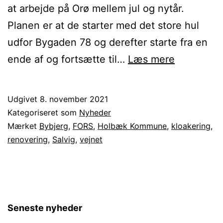
at arbejde på Orø mellem jul og nytår.
Planen er at de starter med det store hul
udfor Bygaden 78 og derefter starte fra en
Renoverin
ende af og fortsætte til…
Læs mere
af
Orøs
Udgivet
8. november 2021
offentlige
Kategoriseret som
Nyheder
veje
Mærket
Bybjerg
,
FORS
,
Holbæk Kommune
,
kloakering
,
renovering
,
Salvig
,
vejnet
Seneste nyheder