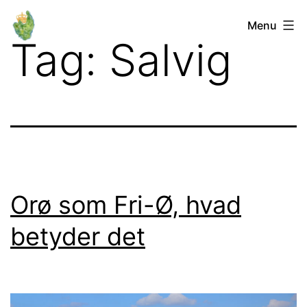
Fortsæt
Orø
Menu
til
Tag:
Salvig
Lokalforum
indhold
Orø som Fri-Ø, hvad
betyder det