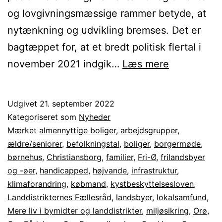
og lovgivningsmæssige rammer betyde, at
nytænkning og udvikling bremses. Det er
bagtæppet for, at et bredt politisk flertal i
Orø
november 2021 indgik…
Læs mere
som
Fri-
Udgivet
21. september 2022
Ø,
Kategoriseret som
Nyheder
hvad
Mærket
almennyttige boliger
,
arbejdsgrupper
,
ældre/seniorer
,
befolkningstal
,
boliger
,
borgermøde
,
betyder
børnehus
,
Christiansborg
,
familier
,
Fri-Ø
,
frilandsbyer
det
og -øer
,
handicapped
,
højvande
,
infrastruktur
,
klimaforandring
,
købmand
,
kystbeskyttelsesloven
,
Landdistrikternes Fællesråd
,
landsbyer
,
lokalsamfund
,
Mere liv i bymidter og landdistrikter
,
miljøsikring
,
Orø
,