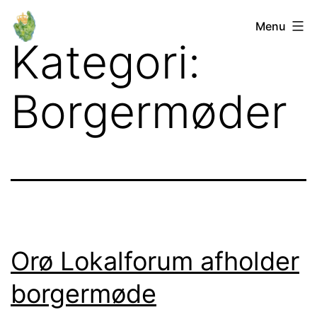
Fortsæt
Orø
Menu
til
Kategori:
Lokalforum
indhold
Borgermøder
Orø Lokalforum afholder
borgermøde