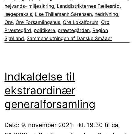
højvands- miljøsikring
,
Landdistrikternes Fællesråd
,
lægepraksis
,
Lise Thillemann Sørensen
,
nedrivning
,
Orø
,
Orø Forsamlingshus
,
Orø Lokalforum
,
Orø
Præstegård
,
politikere
,
præstegården
,
Region
Sjælland
,
Sammenslutningen af Danske Småøer
Indkaldelse til
ekstraordinær
generalforsamling
Dato: 9. november 2021 – kl. 19:30 til ca.