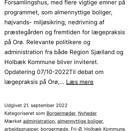
Forsamlingshus, med flere vigtige emner på
programmet, som almennyttige boliger,
højvands- miljøsikring, nedrivning af
præstegården og fremtiden for lægepraksis
på Orø. Relevante politikere og
administration fra både Region Sjælland og
Holbæk Kommune bliver inviteret.
Opdatering 07/10-2022Til debat om
Orø
lægepraksis på Orø,…
Læs mere
Lokalforum
afholder
Udgivet
21. september 2022
borgermøde
Kategoriseret som
Borgermøder
,
Nyheder
Mærket
administration
,
almennyttige boliger
,
arbejdsgrupper
,
borgermøde
,
Fri-Ø
,
Holbæk Kommune
,