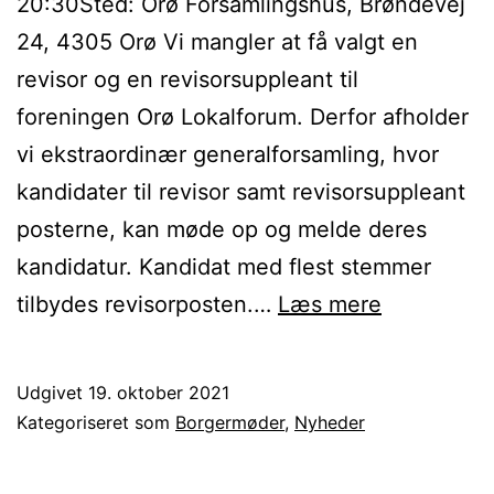
20:30Sted: Orø Forsamlingshus, Brøndevej
24, 4305 Orø Vi mangler at få valgt en
revisor og en revisorsuppleant til
foreningen Orø Lokalforum. Derfor afholder
vi ekstraordinær generalforsamling, hvor
kandidater til revisor samt revisorsuppleant
posterne, kan møde op og melde deres
kandidatur. Kandidat med flest stemmer
Indkaldels
tilbydes revisorposten.…
Læs mere
til
ekstraordi
Udgivet
19. oktober 2021
generalfor
Kategoriseret som
Borgermøder
,
Nyheder