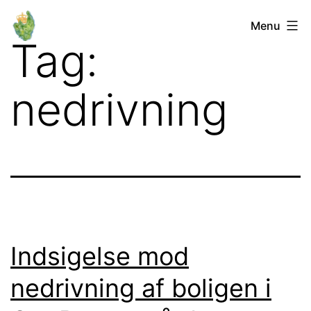
Fortsæt
Orø
Menu
til
Tag:
Lokalforum
indhold
nedrivning
Indsigelse mod
nedrivning af boligen i