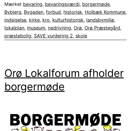
boligen
Mærket
bevaring
,
bevaringsværdi
,
borgermøde
,
Bybjerg
,
Bygaden
,
forbud
,
historisk
,
Holbæk Kommune
,
i
indsigelse
,
kirke
,
kro
,
kulturhistorisk
,
landsbymiljø
,
Orø
lokalplan
,
museum
,
nedrivning
,
Orø
,
Orø Præstegård
,
Præstegård
præstebolig
,
SAVE vurdering 2
,
skole
Orø Lokalforum afholder
borgermøde