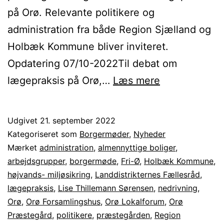
på Orø. Relevante politikere og
administration fra både Region Sjælland og
Holbæk Kommune bliver inviteret.
Opdatering 07/10-2022Til debat om
Orø
lægepraksis på Orø,…
Læs mere
Lokalforum
afholder
Udgivet
21. september 2022
borgermøde
Kategoriseret som
Borgermøder
,
Nyheder
Mærket
administration
,
almennyttige boliger
,
arbejdsgrupper
,
borgermøde
,
Fri-Ø
,
Holbæk Kommune
,
højvands- miljøsikring
,
Landdistrikternes Fællesråd
,
lægepraksis
,
Lise Thillemann Sørensen
,
nedrivning
,
Orø
,
Orø Forsamlingshus
,
Orø Lokalforum
,
Orø
Præstegård
,
politikere
,
præstegården
,
Region