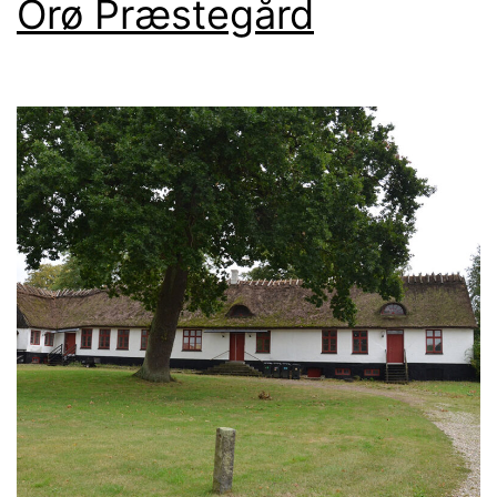
Orø Præstegård