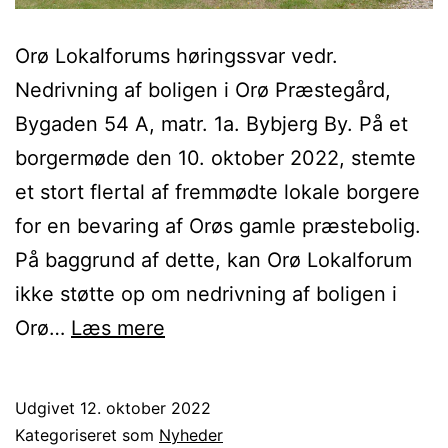
Orø Lokalforums høringssvar vedr.
Nedrivning af boligen i Orø Præstegård,
Bygaden 54 A, matr. 1a. Bybjerg By. På et
borgermøde den 10. oktober 2022, stemte
et stort flertal af fremmødte lokale borgere
for en bevaring af Orøs gamle præstebolig.
På baggrund af dette, kan Orø Lokalforum
ikke støtte op om nedrivning af boligen i
Indsigelse
Orø…
Læs mere
mod
nedrivning
Udgivet
12. oktober 2022
af
Kategoriseret som
Nyheder