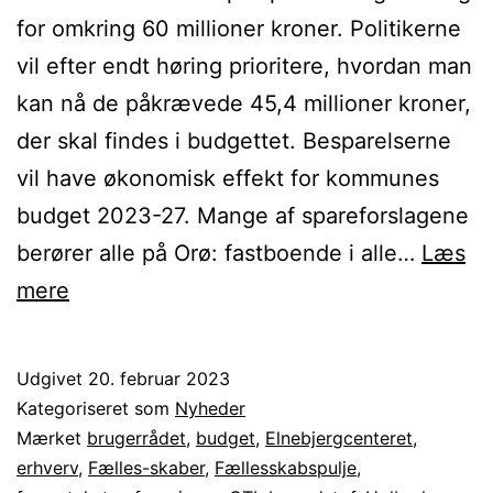
for omkring 60 millioner kroner. Politikerne
vil efter endt høring prioritere, hvordan man
kan nå de påkrævede 45,4 millioner kroner,
der skal findes i budgettet. Besparelserne
vil have økonomisk effekt for kommunes
budget 2023-27. Mange af spareforslagene
berører alle på Orø: fastboende i alle…
Læs
Høringssvar
mere
til
Holbæk
Udgivet
20. februar 2023
Kommunes
Kategoriseret som
Nyheder
spareforslag
Mærket
brugerrådet
,
budget
,
Elnebjergcenteret
,
erhverv
,
Fælles-skaber
,
Fællesskabspulje
,