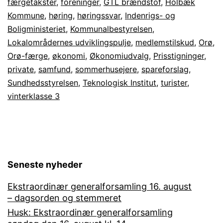
færgetakster
,
foreninger
,
GTL brændstof
,
Holbæk
Kommune
,
høring
,
høringssvar
,
Indenrigs- og
Boligministeriet
,
Kommunalbestyrelsen
,
Lokalområdernes udviklingspulje
,
medlemstilskud
,
Orø
,
Orø-færge
,
økonomi
,
Økonomiudvalg
,
Prisstigninger
,
private
,
samfund
,
sommerhusejere
,
spareforslag
,
Sundhedsstyrelsen
,
Teknologisk Institut
,
turister
,
vinterklasse 3
Seneste nyheder
Ekstraordinær generalforsamling 16. august
– dagsorden og stemmeret
Husk: Ekstraordinær generalforsamling