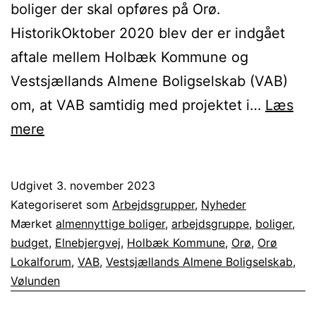
boliger der skal opføres på Orø.
HistorikOktober 2020 blev der er indgået
aftale mellem Holbæk Kommune og
Vestsjællands Almene Boligselskab (VAB)
om, at VAB samtidig med projektet i…
Læs
Øget
mere
budget
for
Udgivet
3. november 2023
opførelse
Kategoriseret som
Arbejdsgrupper
,
Nyheder
af
Mærket
almennyttige boliger
,
arbejdsgruppe
,
boliger
,
budget
,
Elnebjergvej
,
Holbæk Kommune
,
Orø
,
Orø
6
Lokalforum
,
VAB
,
Vestsjællands Almene Boligselskab
,
almennyttige
Vølunden
boliger,