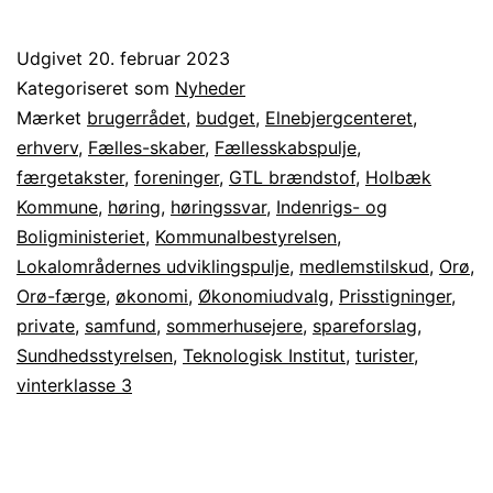
til
Holbæk
Udgivet
20. februar 2023
Kommunes
Kategoriseret som
Nyheder
spareforslag
Mærket
brugerrådet
,
budget
,
Elnebjergcenteret
,
erhverv
,
Fælles-skaber
,
Fællesskabspulje
,
færgetakster
,
foreninger
,
GTL brændstof
,
Holbæk
Kommune
,
høring
,
høringssvar
,
Indenrigs- og
Boligministeriet
,
Kommunalbestyrelsen
,
Lokalområdernes udviklingspulje
,
medlemstilskud
,
Orø
,
Orø-færge
,
økonomi
,
Økonomiudvalg
,
Prisstigninger
,
private
,
samfund
,
sommerhusejere
,
spareforslag
,
Sundhedsstyrelsen
,
Teknologisk Institut
,
turister
,
vinterklasse 3