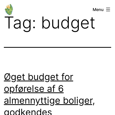
Fortsæt
Orø
Menu
til
Tag:
budget
Lokalforum
indhold
Øget budget for
opførelse af 6
almennyttige boliger,
godkendes